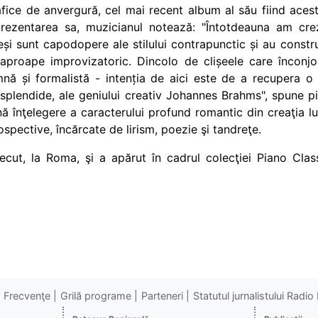
rafice de anvergură, cel mai recent album al său fiind aces
ezentarea sa, muzicianul notează: "
Întotdeauna am cre
 deși sunt capodopere ale stilului contrapunctic și au constr
 aproape improvizatoric. Dincolo de clișeele care încon
mnă și formalistă - intenția de aici este de a recupera o
 splendide, ale geniului creativ Johannes Brahms", spune
p
ă înţelegere a caracterului profund romantic din creaţia l
rospective, încărcate de lirism, poezie şi tandreţe
.
recut, la Roma, şi a apărut în cadrul colecţiei Piano Cla
Frecvenţe
Grilă programe
Parteneri
Statutul jurnalistului Radi