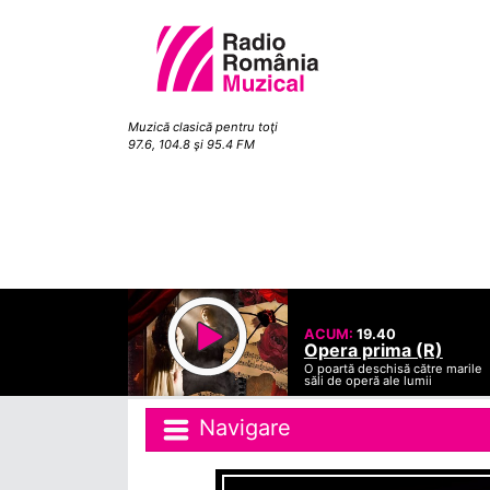
Muzică clasică pentru toţi
97.6, 104.8 şi 95.4 FM
ACUM:
19.40
Opera prima (R)
O poartă deschisă către marile
săli de operă ale lumii
Navigare