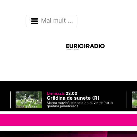
Mai mult ...
Urmează:
23.00
Grădina de sunete (R)
Marea muzică, dincolo de cuvinte: într-o
grădină paradisiacă