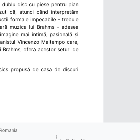
t dublu disc cu piese pentru pian
zut că, atunci când interpretăm
ucții formale impecabile - trebuie
joară muzica lui Brahms - adesea
 imagine mai intimă, pasională și
ianistul Vincenzo Maltempo care,
ui Brahms, oferă acestor seturi de
ssics propusă de casa de discuri
o Romania