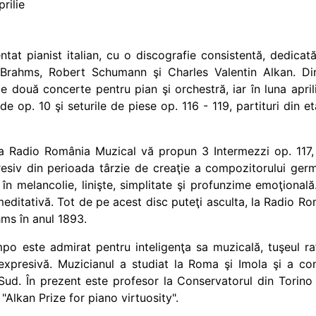
rilie
at pianist italian, cu o discografie consistentă, dedicată
 Brahms, Robert Schumann şi
Charles Valentin Alkan. Di
ele două concerte pentru pian şi orchestră, iar în luna apri
de op. 10 şi seturile de piese op. 116 - 119, partituri din 
a Radio România Muzical vă propun 3 Intermezzi op. 117, 
esiv din perioada târzie de creaţie a compozitorului germa
 în melancolie, linişte, simplitate şi profunzime emoţiona
 meditativă. Tot de pe acest disc puteţi asculta, la Radio Ro
ms în anul 1893.
mpo este admirat pentru inteligenţa sa muzicală, tuşeul ra
 expresivă. Muzicianul a studiat la Roma şi Imola şi a c
d. În prezent este profesor la Conservatorul din Torino şi
"Alkan Prize for piano virtuosity".