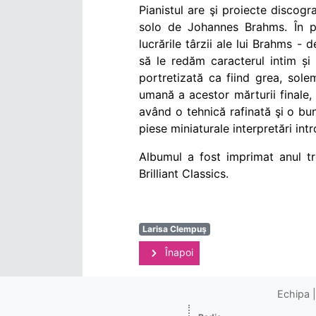
Pianistul are şi proiecte discog
solo de Johannes Brahms. În pr
lucrările târzii ale lui Brahms -
să le redăm caracterul intim și
portretizată ca fiind grea, sole
umană a acestor mărturii finale,
având o tehnică rafinată şi o bun
piese miniaturale interpretări int
Albumul a fost
imprimat anul t
Brilliant Classics.
Larisa Clempuş
Înapoi
Echipa