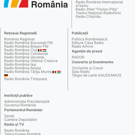
Radio România Internaţional
eTeatru
Radio 3Net "Florian Pitiş"
Teatrul Naţional Radiofonic
Radio Chişinău
Reţeaua Regională
Publicaţii
România Regional
Politica Românească
Radio România Bucureşti FM
Editura Casa Radio
Radio România Braşov FM
Radio Arhive
Radio România Cluj
Agenţie de presă
Radio România Constanţa
Radio România Vacanţa
RADOR
Radio România Oltenia-Craiova
Concerte şi Evenimente
Radio România Iaşi
Radio România Reşiţa
Orchestre şi Coruri
Radio România Târgu Mureş
Sala Radio
Târgul de carte GAUDEAMUS
Radio România Timişoara
Instituţii publice
Administraţia Prezidenţială
Guvernul României
Parlamentul României
Senat
Camera Deputaţilor
Radio şi TV
Radio România
Televiziunea Română