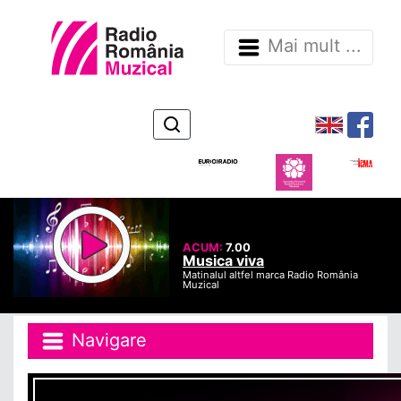
Mai mult ...
ACUM:
7.00
Musica viva
Matinalul altfel marca Radio România
Muzical
Navigare