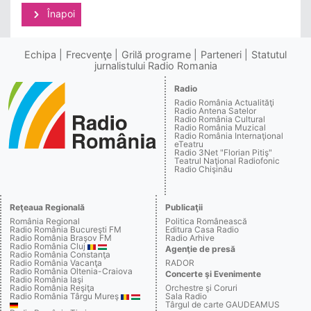
Înapoi
Echipa
Frecvenţe
Grilă programe
Parteneri
Statutul
jurnalistului Radio Romania
Radio
Radio România Actualităţi
Radio Antena Satelor
Radio România Cultural
Radio România Muzical
Radio România Internaţional
eTeatru
Radio 3Net "Florian Pitiş"
Teatrul Naţional Radiofonic
Radio Chişinău
Reţeaua Regională
Publicaţii
România Regional
Politica Românească
Radio România Bucureşti FM
Editura Casa Radio
Radio România Braşov FM
Radio Arhive
Radio România Cluj
Agenţie de presă
Radio România Constanţa
Radio România Vacanţa
RADOR
Radio România Oltenia-Craiova
Concerte şi Evenimente
Radio România Iaşi
Radio România Reşiţa
Orchestre şi Coruri
Radio România Târgu Mureş
Sala Radio
Târgul de carte GAUDEAMUS