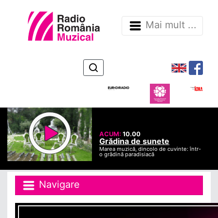
Mai mult ...
ACUM:
10.00
Grădina de sunete
Marea muzică, dincolo de cuvinte: într-
o grădină paradisiacă
Navigare