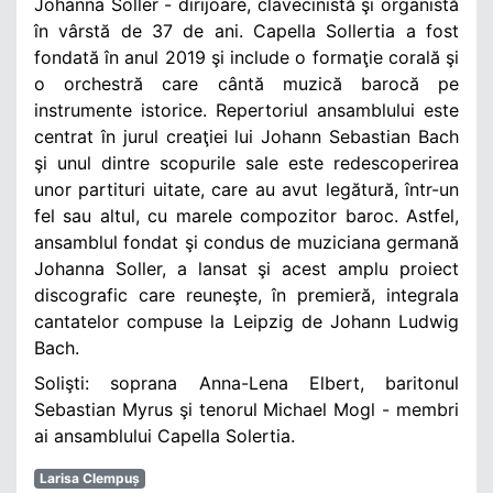
Johanna Soller - dirijoare, clavecinistă şi organistă
în vârstă de 37 de ani. Capella Sollertia a fost
fondată în anul 2019 şi include o formaţie corală şi
o orchestră care cântă muzică barocă pe
instrumente istorice. Repertoriul ansamblului este
centrat în jurul creaţiei lui Johann Sebastian Bach
şi unul dintre scopurile sale este redescoperirea
unor partituri uitate, care au avut legătură, într-un
fel sau altul, cu marele compozitor baroc. Astfel,
ansamblul fondat şi condus de muziciana germană
Johanna Soller, a lansat şi acest amplu proiect
discografic care reuneşte, în premieră, integrala
cantatelor compuse la Leipzig de Johann Ludwig
Bach.
Solişti: soprana Anna-Lena Elbert, baritonul
Sebastian Myrus şi tenorul Michael Mogl - membri
ai ansamblului Capella Solertia.
Larisa Clempuș