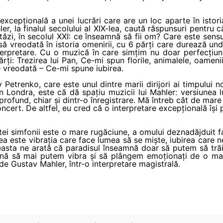
excepțională a unei lucrări care are un loc aparte în istori
ler, la finalul secolului al XIX-lea, caută răspunsuri pentru c
stăzi, în secolul XXI: ce înseamnă să fii om? Care este sensu
să vreodată în istoria omenirii, cu 6 părți care durează un
nterpretare. Cu o muzică în care simțim nu doar perfecțiu
 părți: Trezirea lui Pan, Ce-mi spun florile, animalele, oameni
e vreodată – Ce-mi spune iubirea.
 Petrenko, care este unul dintre marii dirijori ai timpului n
n Londra, este că dă spațiu muzicii lui Mahler: versiunea l
rofund, chiar și dintr-o înregistrare. Mă întreb cât de mare
oncert. De altfel, eu cred că o interpretare excepțională îș
tei simfonii este o mare rugăciune, a omului deznadăjduit fa
rea este vibrația care face lumea să se miște, iubirea care n
easta ne arată că paradisul înseamnă doar să putem să trăi
mnă să mai putem vibra și să plângem emoționați de o m
 de Gustav Mahler, într-o interpretare magistrală.