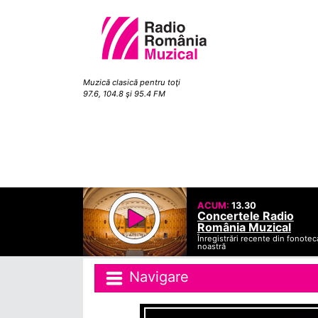
Muzică clasică pentru toţi
97.6, 104.8 şi 95.4 FM
ACUM:
13.30
Concertele Radio
România Muzical
Înregistrări recente din fonotec
noastră
Navigare