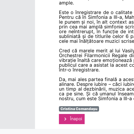
ample.
Este o înregistrare de o calitate 
Pentru că în Simfonia a III-a, Mah
le punem și noi, în alt context a
prin cea mai amplă simfonie scri
ore neîntrerupt, în funcție de i
subliniată și de titlurile celor 6
cele mai înălțătoare muzici scris
Cred că marele merit al lui Vasily
Orchestrei Filarmonicii Regale di
vibrație înaltă care emoționează p
publicul care a asistat la acest c
într-o înregistrare.
Da, mai ales partea finală a aces
alinare. Despre iubire – căci iubi
un timp al dezbinării, muzica ac
ca pe sine. Și că umanul însea
nostru, cum este Simfonia a III-a
Cristina Comandașu
Înapoi