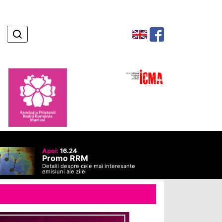
Apoi:
16.24
Promo RRM
Detalii despre cele mai interesante
emisiuni ale zilei