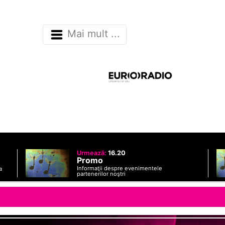
Mai mult ...
Urmează:
16.20
Promo
Informaţii despre evenimentele
a
partenerilor noştri