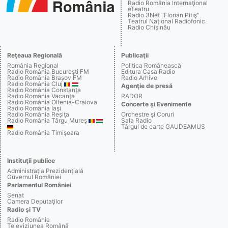
Radio România Internaţional
eTeatru
Radio 3Net "Florian Pitiş"
Teatrul Naţional Radiofonic
Radio Chişinău
Reţeaua Regională
Publicaţii
România Regional
Politica Românească
Radio România Bucureşti FM
Editura Casa Radio
Radio România Braşov FM
Radio Arhive
Radio România Cluj
Agenţie de presă
Radio România Constanţa
Radio România Vacanţa
RADOR
Radio România Oltenia-Craiova
Concerte şi Evenimente
Radio România Iaşi
Radio România Reşiţa
Orchestre şi Coruri
Radio România Târgu Mureş
Sala Radio
Târgul de carte GAUDEAMUS
Radio România Timişoara
Instituţii publice
Administraţia Prezidenţială
Guvernul României
Parlamentul României
Senat
Camera Deputaţilor
Radio şi TV
Radio România
Televiziunea Română