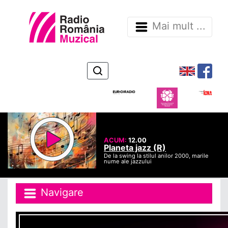
Mai mult ...
ACUM:
12.00
Planeta jazz (R)
De la swing la stilul anilor 2000, marile
nume ale jazzului
Navigare