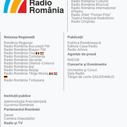
Radio România Cultural
Radio România Muzical
Radio România Internaţional
eTeatru
Radio 3Net "Florian Pitiş"
Teatrul Naţional Radiofonic
Radio Chişinău
Reţeaua Regională
Publicaţii
România Regional
Politica Românească
Radio România Bucureşti FM
Editura Casa Radio
Radio România Braşov FM
Radio Arhive
Radio România Cluj
Agenţie de presă
Radio România Constanţa
Radio România Vacanţa
RADOR
Radio România Oltenia-Craiova
Concerte şi Evenimente
Radio România Iaşi
Radio România Reşiţa
Orchestre şi Coruri
Radio România Târgu Mureş
Sala Radio
Târgul de carte GAUDEAMUS
Radio România Timişoara
Instituţii publice
Administraţia Prezidenţială
Guvernul României
Parlamentul României
Senat
Camera Deputaţilor
Radio şi TV