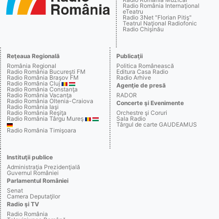
Radio România Internaţional
eTeatru
Radio 3Net "Florian Pitiş"
Teatrul Naţional Radiofonic
Radio Chişinău
Reţeaua Regională
Publicaţii
România Regional
Politica Românească
Radio România Bucureşti FM
Editura Casa Radio
Radio România Braşov FM
Radio Arhive
Radio România Cluj
Agenţie de presă
Radio România Constanţa
Radio România Vacanţa
RADOR
Radio România Oltenia-Craiova
Concerte şi Evenimente
Radio România Iaşi
Radio România Reşiţa
Orchestre şi Coruri
Radio România Târgu Mureş
Sala Radio
Târgul de carte GAUDEAMUS
Radio România Timişoara
Instituţii publice
Administraţia Prezidenţială
Guvernul României
Parlamentul României
Senat
Camera Deputaţilor
Radio şi TV
Radio România