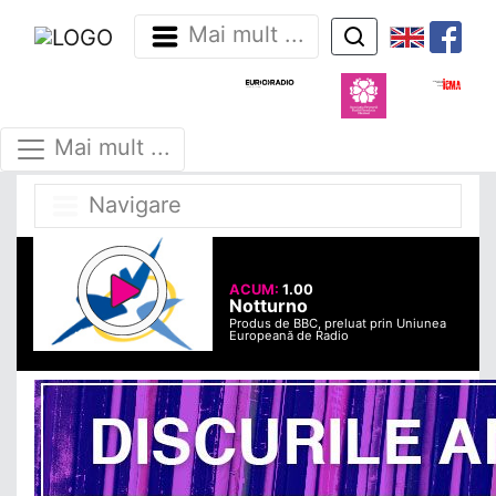
Mai mult ...
Mai mult ...
Navigare
ACUM:
1.00
Notturno
Produs de BBC, preluat prin Uniunea
Europeană de Radio