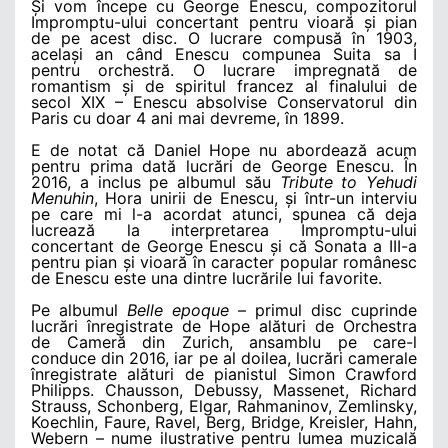
Și vom începe cu George Enescu, compozitorul
Impromptu-ului concertant pentru vioară și pian
de pe acest disc. O lucrare compusă în 1903,
același an când Enescu compunea Suita sa I
pentru orchestră. O lucrare impregnată de
romantism și de spiritul francez al finalului de
secol XIX – Enescu absolvise Conservatorul din
Paris cu doar 4 ani mai devreme, în 1899.
E de notat că Daniel Hope nu abordează acum
pentru prima dată lucrări de George Enescu. În
2016, a inclus pe albumul său
Tribute to Yehudi
Menuhin
, Hora unirii de Enescu, și într-un interviu
pe care mi l-a acordat atunci, spunea că deja
lucrează la interpretarea Impromptu-ului
concertant de George Enescu și că Sonata a III-a
pentru pian și vioară în caracter popular românesc
de Enescu este una dintre lucrările lui favorite.
Pe albumul
Belle epoque
– primul disc cuprinde
lucrări înregistrate de Hope alături de Orchestra
de Cameră din Zurich, ansamblu pe care-l
conduce din 2016, iar pe al doilea, lucrări camerale
înregistrate alături de pianistul Simon Crawford
Philipps. Chausson, Debussy, Massenet, Richard
Strauss, Schonberg, Elgar, Rahmaninov, Zemlinsky,
Koechlin, Faure, Ravel, Berg, Bridge, Kreisler, Hahn,
Webern – nume ilustrative pentru lumea muzicală