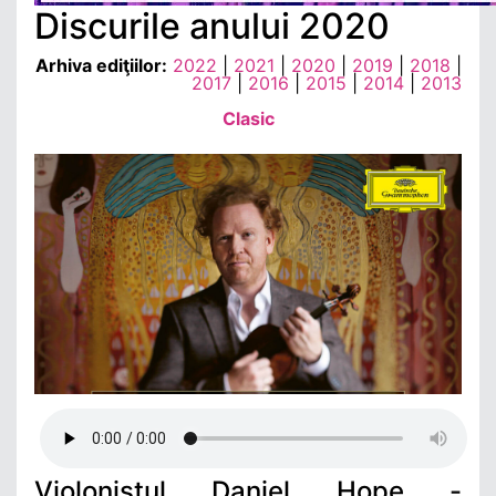
Discurile anului 2020
Arhiva ediţiilor:
2022
|
2021
|
2020
|
2019
|
2018
|
2017
|
2016
|
2015
|
2014
|
2013
Clasic
Violonistul Daniel Hope -