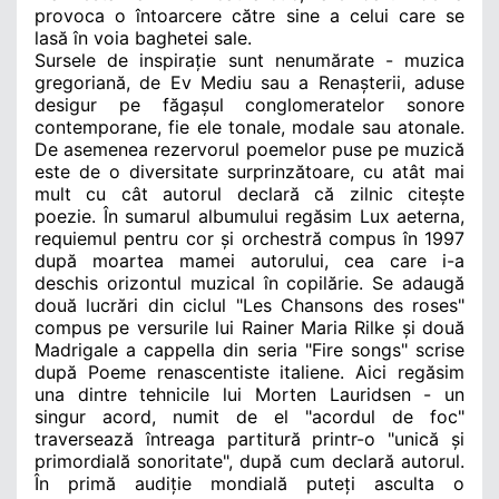
provoca o întoarcere către sine a celui care se
lasă în voia baghetei sale.
Sursele de inspirație sunt nenumărate - muzica
gregoriană, de Ev Mediu sau a Renașterii, aduse
desigur pe făgașul conglomeratelor sonore
contemporane, fie ele tonale, modale sau atonale.
De asemenea rezervorul poemelor puse pe muzică
este de o diversitate surprinzătoare, cu atât mai
mult cu cât autorul declară că zilnic citește
poezie. În sumarul albumului regăsim Lux aeterna,
requiemul pentru cor și orchestră compus în 1997
după moartea mamei autorului, cea care i-a
deschis orizontul muzical în copilărie. Se adaugă
două lucrări din ciclul "Les Chansons des roses"
compus pe versurile lui Rainer Maria Rilke și două
Madrigale a cappella din seria "Fire songs" scrise
după Poeme renascentiste italiene. Aici regăsim
una dintre tehnicile lui Morten Lauridsen - un
singur acord, numit de el "acordul de foc"
traversează întreaga partitură printr-o "unică și
primordială sonoritate", după cum declară autorul.
În primă audiție mondială puteți asculta o