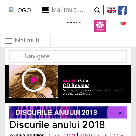
Mai mult ...
Mai mult ...
Navigare
ACUM:
16.00
CD Review
Noutăţile discografice din zona
clasic, jazz&more
Discurile anului 2018
Arhiva ediţiilor:
2022
|
2021
|
2020
|
2019
|
2018
|