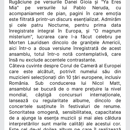
Rugăciune pe versurile Danei Gioia și "Ya Eres
Mia" pe versurile lui Pablo Neruda, cu
acompaniament de pian, pagini în care emoția
este filtrată printr-un discurs esențializat. Admirăm
și cele patru Nocturne, pentru prima data
înregistrate integral în Europa, și "O magnum
misterium", lucrarea care l-a făcut celebru pe
Morten Lauridsen dincolo de granițele Americii,
aici într-o a doua versiune înregistrată de acest
ansamblu, totul într-o notă contemplativă, care
însă nu exclude accentele contrastante.
Câteva cuvinte despre Corul de Cameră al Europei
care este alcătuit, potrivit numelui său din
muzicieni selecționați din 10 țări europene, inclusiv
România. Sub conducerea lui Nicol Matt,
ansamblul se bucură de o mare prețuire la nivel
mondial, câștigă concursuri internaționale,
lansează cu regularitate albume, dincolo de
concertele susținute în festivaluri de renume.
Sonoritatea omogenă, sensibilitatea, capacitatea
de a ajunge la esența muzicii și mai ales căldura
interpretărilor sunt marile calități ale acestui cor.
Este cel de-al doilea album pe care îl realizează