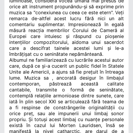
luminoase, consideră vocea umană mai presus de
orice alt instrument propunându-și să exprime prin
muzica sa "conexiunea cu ceea ce este etern". Veți
remarca de-altfel acest lucru fără nici un alt
comentariu suplimentar. Impresionează în egală
măsură reacția membrilor Corului de Cameră al
Europei care intuiesc și răspund cu pioșenie
intențiilor compozitorului, aidoma unui sacerdot
care a descifrat tainele acestei lumi și le-a
îmbrățișat cu o seninătate nepământeană.
Albumul ne familiarizează cu lucrările acestui autor
care, după ce și-a cucerit un public fidel în
Statele
Unite ale Americii, a ajuns să fie prețuit în întreaga
lume. Muzica sa , ancorată desigur în limbajul
contemporan, păstrează această calitate
cantabile, transmite o formă de seninătate,
contemplă relațiile armonioase dintre sunete, care
iată în plin secol XXI se articulează fără teama de
a fi respinse de constrângerile originalității cu
orice preț, sau ale impunerii unui limbaj sonor
propriu. Și totuși acest limbaj cu nuanțe personale
există în cazul lui Morten Lauridsen, însă se
manifestă la nivel catharctic, are darul de a