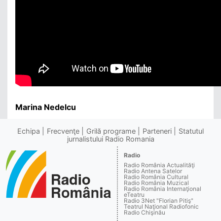
Marina Nedelcu
Echipa
Frecvenţe
Grilă programe
Parteneri
Statutul
jurnalistului Radio Romania
Radio
Radio România Actualităţi
Radio Antena Satelor
Radio România Cultural
Radio România Muzical
Radio România Internaţional
eTeatru
Radio 3Net "Florian Pitiş"
Teatrul Naţional Radiofonic
Radio Chişinău