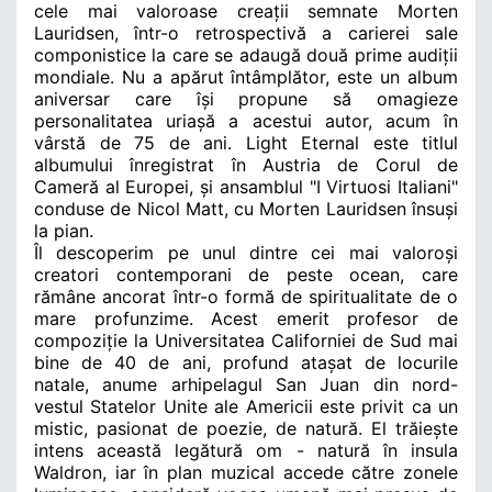
cele mai valoroase creații semnate Morten
Lauridsen, într-o retrospectivă a carierei sale
componistice la care se adaugă două prime audiții
mondiale. Nu a apărut întâmplător, este un album
aniversar care își propune să omagieze
personalitatea uriașă a acestui autor, acum în
vârstă de 75 de ani. Light Eternal este titlul
albumului înregistrat în Austria de Corul de
Cameră al Europei, și ansamblul "I Virtuosi Italiani"
conduse de Nicol Matt, cu Morten Lauridsen însuși
la pian.
Îl descoperim pe unul dintre cei mai valoroși
creatori contemporani de peste ocean, care
rămâne ancorat într-o formă de spiritualitate
de o
mare profunzime. Acest emerit profesor de
compoziție la Universitatea Californiei de Sud mai
bine de 40 de ani, profund atașat de locurile
natale, anume arhipelagul San Juan din nord-
vestul Statelor Unite ale Americii este privit ca un
mistic, pasionat de poezie, de natură. El trăiește
intens această legătură om - natură în insula
Waldron, iar în plan muzical accede către zonele