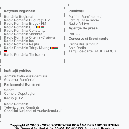
Reţeaua Regională
Publicaţii
România Regional
Politica Românească
Radio România Bucureşti FM
Editura Casa Radio
Radio România Braşov FM
Radio Arhive
Radio România Cluj
Agenţie de presă
Radio România Constanţa
Radio România Vacanţa
RADOR
Radio România Oltenia-Craiova
Concerte şi Evenimente
Radio România Iaşi
Radio România Reşiţa
Orchestre şi Coruri
Radio România Târgu Mureş
Sala Radio
Târgul de carte GAUDEAMUS
Radio România Timişoara
Instituţii publice
Administraţia Prezidenţială
Guvernul României
Parlamentul României
Senat
Camera Deputaţilor
Radio şi TV
Radio România
Televiziunea Română
Consiliul Naţional al Audiovizualului
Copyright © 2000 - 2026 SOCIETATEA ROMÂNĂ DE RADIODIFUZIUNE
Str. General Berthelot, Nr. 60-64, RO-010165, Bucureşti, România