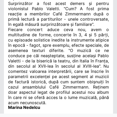
Surprinzător a fost acest demers și pentru
violonistul Pablo Valetti. "Cum?
A fost prima
reacție a membrilor Café Zimmermann după o
primă lectură a partiturilor - unele controversate,
în egală măsură surprinzătoare și familiare".
Fiecare concert aduce ceva nou, avem o
multitudine de forme,
concerte în 3, 4 și 5 părți,
cu episoade solistice inedite la instrumente atipice
în epocă - fagot, spre exemplu, efecte speciale, de
asemenea texturi diferite. "O muzică ce ne
conduce pe căi neașteptate, susține același Pablo
Valetti - de la biserică la teatru, din Italia în Franța,
din secolul al XVII-lea în secolul al XVIII-lea". Nu
comentez valoarea interpretării, care se înscrie în
parametrii excelenței pe acest segment al muzicii
de factură istorică, după cum suntem obișnuiți în
cazul ansamblului Café Zimmermann. Reținem
doar aspectul legat de profilul acestui nou album
în care ni se oferă acces la o lume muzicală, până
acum necunoscută.
Marina Nedelcu