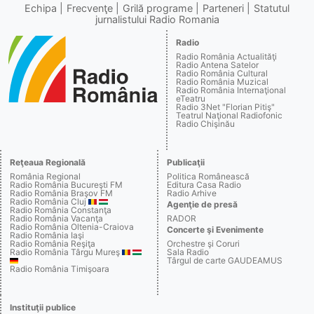
Echipa
Frecvenţe
Grilă programe
Parteneri
Statutul
jurnalistului Radio Romania
Radio
Radio România Actualităţi
Radio Antena Satelor
Radio România Cultural
Radio România Muzical
Radio România Internaţional
eTeatru
Radio 3Net "Florian Pitiş"
Teatrul Naţional Radiofonic
Radio Chişinău
Reţeaua Regională
Publicaţii
România Regional
Politica Românească
Radio România Bucureşti FM
Editura Casa Radio
Radio România Braşov FM
Radio Arhive
Radio România Cluj
Agenţie de presă
Radio România Constanţa
Radio România Vacanţa
RADOR
Radio România Oltenia-Craiova
Concerte şi Evenimente
Radio România Iaşi
Radio România Reşiţa
Orchestre şi Coruri
Radio România Târgu Mureş
Sala Radio
Târgul de carte GAUDEAMUS
Radio România Timişoara
Instituţii publice