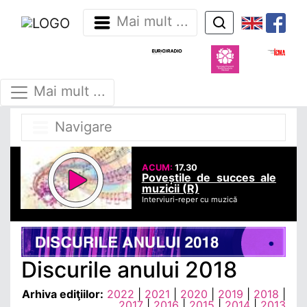
Mai mult ...
Mai mult ...
Navigare
ACUM:
17.30
Poveștile de succes ale
muzicii (R)
Interviuri-reper cu muzică
Discurile anului 2018
Arhiva ediţiilor:
2022
|
2021
|
2020
|
2019
|
2018
|
2017
|
2016
|
2015
|
2014
|
2013