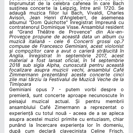
împrumutat de la celebra cafenea în care Bach
susținea concerte la Leipzig, între anii 1720. Se
adaugă muzica fiilor lui Bach, Vivaldi, Charles
Avison, Jean Henri d'Anglebert, de asemenea
albumul "Dom Quichotte" înregistrat împreună cu
contratenorul Dominique Visse. Ansamblul resident
al "Grand
Théâtre de Provence"
din Aix-en-
Prove
n
ce propune de această data un album
cu
muzică italiană - cele 6 Concerti grossi op.7
compuse de Francesco Geminiani, acest violonist
și compozitor care a avut o carieră strălucită în
Anglia. Înregistrat în septembrie 2017, acest
material a fost lansat oficial, în 14 septembrie
2018 sub sigla Alpha, cunoscută pentru această
focalizare asupra muzicii vechi, ansamblul Café
Zimmermann prezentând aceste concerte cinci
zile mai târziu la Festivalul de Muzică Veche de la
Timișoara
Geminiani opus 7
- putem vorbi despre o
premieră, sunt concerte aproape necunoscute în
peisajul muzical actual. Și pentru membrii
ansamblului Café Zimermann a reprezentat o
experiență cu totul nouă - aceea de a se apleca
asupra acestei muzici primite cu entuziasm, chiar
punând la încercare experiența lor în domeniu,
după cum declară clavecinista
Celine Frisch.