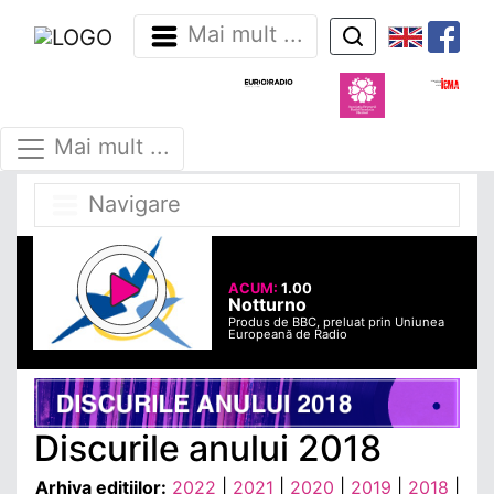
Mai mult ...
Mai mult ...
Navigare
ACUM:
1.00
Notturno
Produs de BBC, preluat prin Uniunea
Europeană de Radio
Discurile anului 2018
Arhiva ediţiilor:
2022
|
2021
|
2020
|
2019
|
2018
|