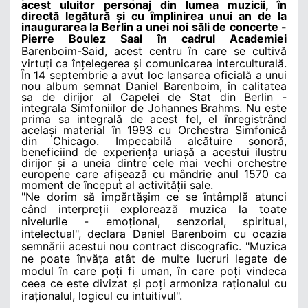
acest uluitor personaj din lumea muzicii, în
directă legătură și cu împlinirea unui an de la
inaugurarea la Berlin a unei noi săli de concerte -
Pierre Boulez Saal în cadrul Academiei
Barenboim-Said, acest centru în care se cultivă
virtuți ca înțelegerea și
comunicarea interculturală.
În 14 septembrie a avut loc lansarea oficială a unui
nou album semnat Daniel Barenboim, în calitatea
sa de dirijor al Capelei de Stat din Berlin -
integrala Simfoniilor de Johannes Brahms. Nu este
prima sa integrală de acest fel, el înregistrând
același material în 1993 cu Orchestra Simfonică
din Chicago. Impecabilă alcătuire sonoră,
beneficiind de experiența uriașă a acestui ilustru
dirijor și a uneia dintre cele mai vechi orchestre
europene care afișează cu mândrie anul 1570 ca
moment de început al activității sale.
"Ne dorim să împărtășim ce se întâmplă atunci
când interpreții explorează muzica la toate
nivelurile - emoțional, senzorial, spiritual,
intelectual", declara Daniel Barenboim cu ocazia
semnării acestui nou contract discografic. "Muzica
ne poate învăța atât de multe lucruri legate de
modul în care poți fi uman, în care poți vindeca
ceea ce este divizat și poți armoniza raționalul cu
iraționalul, logicul cu
intuitivul".