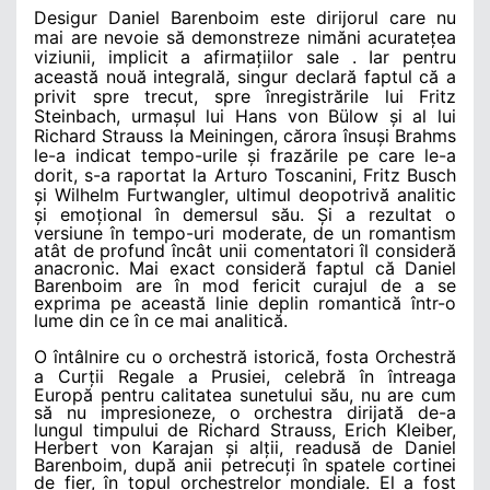
Desigur Daniel Barenboim este dirijorul care nu
mai are nevoie să demonstreze nimăni acuratețea
viziunii, implicit a afirmațiilor sale . Iar pentru
această nouă integrală, singur declară faptul că a
privit spre trecut, spre înregistrările lui Fritz
Steinbach, urmașul lui Hans von Bülow și al lui
Richard Strauss la Meiningen, cărora însuși Brahms
le-a indicat tempo-urile și frazările pe care le-a
dorit, s-a raportat la Arturo Toscanini, Fritz Busch
și Wilhelm Furtwangler, ultimul deopotrivă analitic
și emoțional în
demersul său. Și a rezultat o
versiune în tempo-uri moderate, de un romantism
atât de profund încât unii comentatori îl consideră
anacronic. Mai exact consideră faptul că Daniel
Barenboim are în mod fericit curajul de a se
exprima pe această linie deplin romantică într-o
lume din ce în ce mai analitică.
O întâlnire cu o orchestră istorică, fosta Orchestră
a Curții Regale a Prusiei,
celebră în întreaga
Europă pentru calitatea sunetului său, nu are cum
să nu impresioneze, o orchestra dirijată de-a
lungul timpului de Richard Strauss, Erich Kleiber,
Herbert von Karajan și alții, readusă de Daniel
Barenboim, după anii petrecuți în spatele cortinei
de fier, în topul orchestrelor mondiale. El a fost