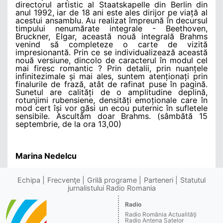
directorul artistic al Staatskapelle din Berlin din
anul 1992, iar de 18 ani este ales dirijor pe viață al
acestui ansamblu. Au realizat împreună în decursul
timpului nenumărate integrale - Beethoven,
Bruckner, Elgar, această nouă integrală Brahms
venind să completeze o carte de vizită
impresionantă. Prin ce se individualizează această
nouă versiune, dincolo de caracterul în modul cel
mai firesc romantic ? Prin detalii, prin nuanțele
infinitezimale și mai ales, suntem atenționați prin
finalurile de frază, atât de rafinat puse în pagină.
Sunetul are calități de o amplitudine deplină,
rotunjimi rubensiene, densități emoționale care în
mod cert își vor găsi un ecou puternic în sufletele
sensibile. Ascultăm doar Brahms. (sâmbătă 15
septembrie, de la ora 13,00)
Marina Nedelcu
Echipa
Frecvenţe
Grilă programe
Parteneri
Statutul
jurnalistului Radio Romania
Radio
Radio România Actualităţi
Radio Antena Satelor