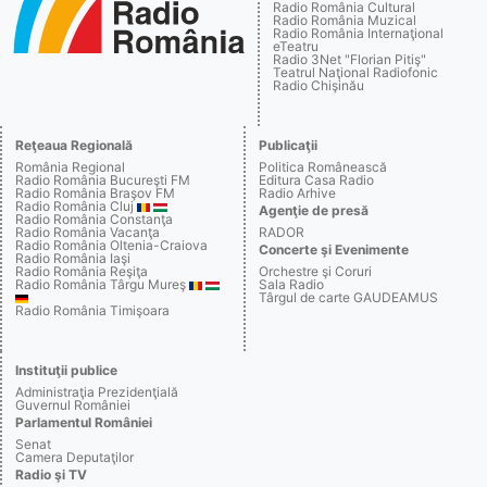
Radio România Cultural
Radio România Muzical
Radio România Internaţional
eTeatru
Radio 3Net "Florian Pitiş"
Teatrul Naţional Radiofonic
Radio Chişinău
Reţeaua Regională
Publicaţii
România Regional
Politica Românească
Radio România Bucureşti FM
Editura Casa Radio
Radio România Braşov FM
Radio Arhive
Radio România Cluj
Agenţie de presă
Radio România Constanţa
Radio România Vacanţa
RADOR
Radio România Oltenia-Craiova
Concerte şi Evenimente
Radio România Iaşi
Radio România Reşiţa
Orchestre şi Coruri
Radio România Târgu Mureş
Sala Radio
Târgul de carte GAUDEAMUS
Radio România Timişoara
Instituţii publice
Administraţia Prezidenţială
Guvernul României
Parlamentul României
Senat
Camera Deputaţilor
Radio şi TV