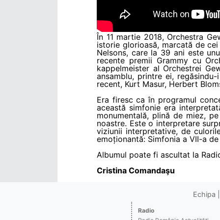
În 11 martie 2018, Orchestra Ge
istorie glorioasă, marcată de cei
Nelsons, care la 39 ani este unul
recente premii Grammy cu Orch
kappelmeister al Orchestrei Ge
ansamblu, printre ei, regăsindu-
recent, Kurt Masur, Herbert Bloms
Era firesc ca în programul conc
această simfonie era interpreta
monumentală, plină de miez, pe 
noastre. Este o interpretare surp
viziunii interpretative, de culori
emoționantă: Simfonia a VII-a d
Albumul poate fi ascultat la Radio
Cristina Comandaşu
Echipa
Radio