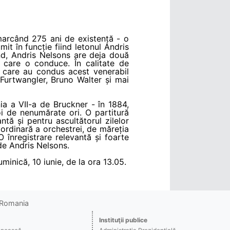
marcând 275 ani de existență - o
it în funcție fiind letonul Andris
fond, Andris Nelsons are deja două
care o conduce. În calitate de
 care au condus acest venerabil
 Furtwangler, Bruno Walter și mai
a a VII-a de Bruckner - în 1884,
i de nenumărate ori. O partitură
ă și pentru ascultătorul zilelor
aordinară a orchestrei, de măreția
 O înregistrare relevantă și foarte
de Andris Nelsons.
uminică, 10 iunie, de la ora 13.05.
o Romania
Instituţii publice