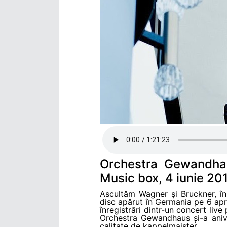
Orchestra Gewandhaus
Music box, 4 iunie 20
Ascultăm Wagner și Bruckner, î
disc apărut în Germania pe 6 apri
înregistrări dintr-un concert liv
Orchestra Gewandhaus și-a anive
calitate de kappelmaister.