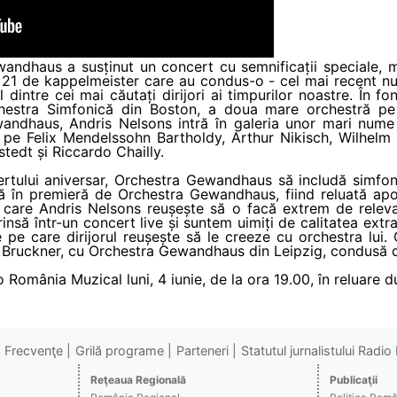
wandhaus a susținut un concert cu semnificații speciale, 
 21 de kappelmeister care au condus-o - cel mai recent num
 dintre cei mai căutați dirijori ai timpurilor noastre. În 
estra Simfonică din Boston, a doua mare orchestră pe 
wandhaus, Andris Nelsons intră în galeria unor mari nume
i pe Felix Mendelssohn Bartholdy, Arthur Nikisch, Wilhelm
tedt și Riccardo Chailly.
ertului aniversar, Orchestra Gewandhaus să includă simfoni
tă în premieră de Orchestra Gewandhaus, fiind reluată apo
care Andris Nelsons reușește să o facă extrem de relevant
rinsă într-un concert live și suntem uimiți de calitatea extr
le pe care dirijorul reușește să le creeze cu orchestra lui.
e Bruckner, cu Orchestra Gewandhaus din Leipzig, condusă 
 România Muzical luni, 4 iunie, de la ora 19.00, în reluare d
Frecvenţe
Grilă programe
Parteneri
Statutul jurnalistului Radi
Reţeaua Regională
Publicaţii