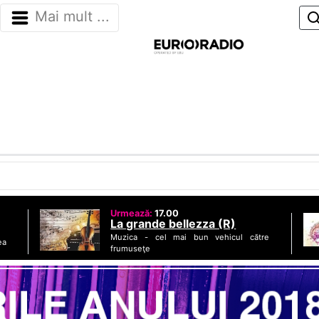
Mai mult ...
Urmează:
17.00
La grande bellezza (R)
Muzica -
cel mai bun vehicul către
ea
frumuseţe