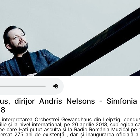
, dirijor Andris Nelsons - Simfonia
18
n interpretarea Orchestrei Gewandhaus din Leipzig, condu
lie și la nivel internațional, pe 20 aprilie 2018, sub egi
e pe care l-ați putut asculta și la Radio România Muzical pe
rsat 275 ani de existență , dar și inaugurarea oficială a 