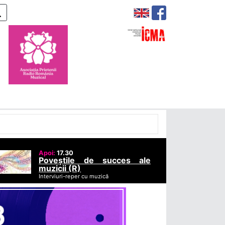
Apoi:
17.30
Poveștile de succes ale
muzicii (R)
Interviuri-reper cu muzică