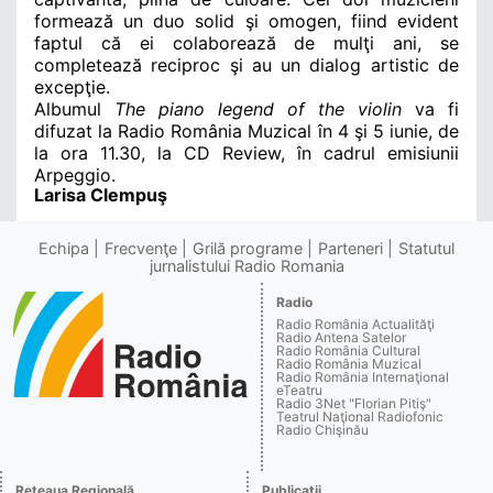
formează un duo solid şi omogen, fiind evident
faptul că ei colaborează de mulţi ani, se
completează reciproc şi au un dialog artistic de
excepţie.
Albumul
The piano legend of the violin
va fi
difuzat la Radio România Muzical în 4 şi 5 iunie, de
la ora 11.30, la CD Review, în cadrul emisiunii
Arpeggio.
Larisa Clempuş
Echipa
Frecvenţe
Grilă programe
Parteneri
Statutul
jurnalistului Radio Romania
Radio
Radio România Actualităţi
Radio Antena Satelor
Radio România Cultural
Radio România Muzical
Radio România Internaţional
eTeatru
Radio 3Net "Florian Pitiş"
Teatrul Naţional Radiofonic
Radio Chişinău
Reţeaua Regională
Publicaţii