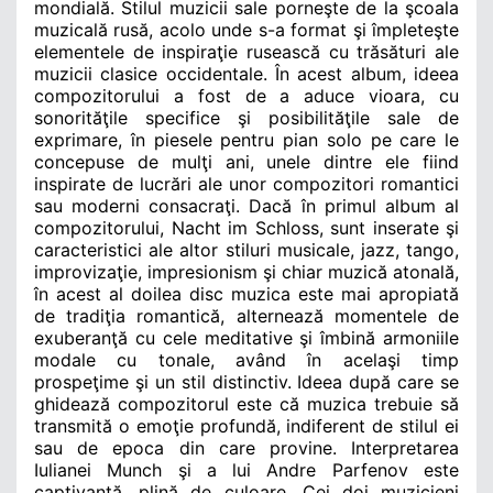
mondială. Stilul muzicii sale porneşte de la şcoala
muzicală rusă, acolo unde s-a format şi împleteşte
elementele de inspiraţie rusească cu trăsături ale
muzicii clasice occidentale. În acest album, ideea
compozitorului a fost de a aduce vioara, cu
sonorităţile specifice şi posibilităţile sale de
exprimare, în piesele pentru pian solo pe care le
concepuse de mulţi ani, unele dintre ele fiind
inspirate de lucrări ale unor compozitori romantici
sau moderni consacraţi. Dacă în primul album al
compozitorului, Nacht im Schloss, sunt inserate şi
caracteristici ale altor stiluri musicale, jazz, tango,
improvizaţie, impresionism şi chiar muzică atonală,
în acest al doilea disc muzica este mai apropiată
de tradiţia romantică, alternează momentele de
exuberanţă cu cele meditative şi îmbină armoniile
modale cu tonale, având în acelaşi timp
prospeţime şi un stil distinctiv.
Ideea după care se
ghidează compozitorul este că muzica trebuie să
transmită o emoţie profundă, indiferent de stilul ei
sau de epoca din care provine.
Interpretarea
Iulianei Munch şi a lui Andre Parfenov este
captivantă, plină de culoare. Cei doi muzicieni