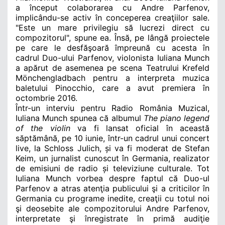
a început colaborarea cu Andre Parfenov,
implicându-se activ în conceperea creaţiilor sale.
"Este un mare privilegiu să lucrezi direct cu
compozitorul", spune ea. Însă, pe lângă proiectele
pe care le desfăşoară împreună cu acesta în
cadrul Duo-ului Parfenov, violonista Iuliana Munch
a apărut de asemenea pe scena Teatrului Krefeld
Mönchengladbach
pentru a interpreta muzica
baletului Pinocchio, care a avut premiera în
octombrie 2016.
Într-un interviu pentru Radio România Muzical,
Iuliana Munch spunea că albumul
The piano legend
of the violin
va fi lansat oficial în această
săptămână,
pe 10 iunie, într-un cadrul unui concert
live, la
Schloss Julich, și va fi moderat de Stefan
Keim, un jurnalist cunoscut în Germania, realizator
de emisiuni de radio și televiziune culturale. Tot
Iuliana Munch vorbea despre faptul că Duo-ul
Parfenov a atras atenţia publicului şi a criticilor în
Germania cu programe inedite, creaţii cu totul noi
şi deosebite ale compozitorului Andre Parfenov,
interpretate şi înregistrate în primă audiţie