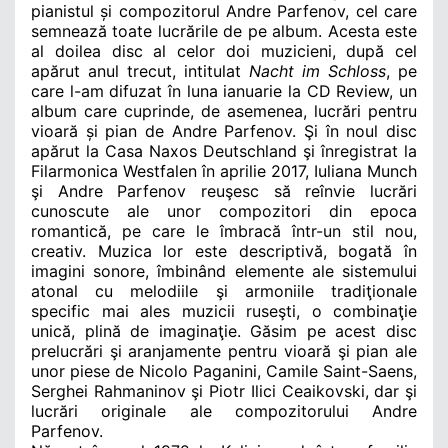
pianistul și compozitorul Andre Parfenov, cel care
semnează toate lucrările de pe album. Acesta este
al doilea disc al celor doi muzicieni, după cel
apărut anul trecut, intitulat
Nacht im Schloss
, pe
care l-am difuzat în luna ianuarie la CD Review, un
album care cuprinde, de asemenea, lucrări pentru
vioară și pian de Andre Parfenov. Şi în noul disc
apărut la Casa Naxos Deutschland şi înregistrat la
Filarmonica Westfalen în aprilie 2017, Iuliana Munch
şi Andre Parfenov reuşesc să reînvie lucrări
cunoscute ale unor compozitori din epoca
romantică, pe care le îmbracă într-un stil nou,
creativ. Muzica lor este descriptivă, bogată în
imagini sonore, îmbinând elemente ale sistemului
atonal cu melodiile şi armoniile tradiţionale
specific mai ales muzicii ruseşti, o combinaţie
unică, plină de imaginaţie. Găsim pe acest disc
prelucrări şi aranjamente pentru vioară şi pian ale
unor piese de Nicolo Paganini, Camile Saint-Saens,
Serghei Rahmaninov şi Piotr Ilici Ceaikovski, dar şi
lucrări originale ale compozitorului Andre
Parfenov.