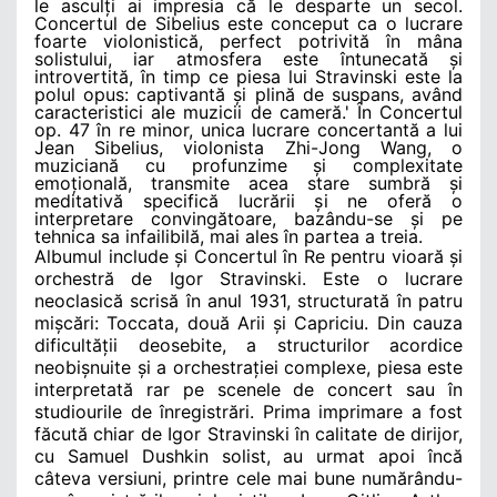
le asculți ai impresia că le desparte un secol.
Concertul de Sibelius este conceput ca o lucrare
foarte violonistică, perfect potrivită în mâna
solistului, iar atmosfera este întunecată și
introvertită, în timp ce piesa lui Stravinski este la
polul opus: captivantă și plină de suspans, având
caracteristici ale muzicii de cameră.
' În Concertul
op. 47 în re minor, unica lucrare concertantă a lui
Jean Sibelius, violonista
Zhi-Jong Wang, o
muziciană cu profunzime și complexitate
emoțională, transmite acea stare sumbră și
meditativă specifică lucrării și ne oferă o
interpretare convingătoare, bazându-se și pe
tehnica sa infailibilă, mai ales în partea a treia.
Albumul include și Concertul în Re pentru vioară și
orchestră de Igor Stravinski. Este o lucrare
neoclasică scrisă în anul 1931, structurată în patru
mișcări: Toccata, două Arii și Capriciu. Din cauza
dificultății deosebite, a structurilor acordice
neobișnuite și a orchestrației complexe, piesa este
interpretată rar pe scenele de concert sau în
studiourile de înregistrări. Prima imprimare a fost
făcută chiar de Igor Stravinski în calitate de dirijor,
cu Samuel Dushkin solist, au urmat apoi încă
câteva versiuni, printre cele mai bune numărându-