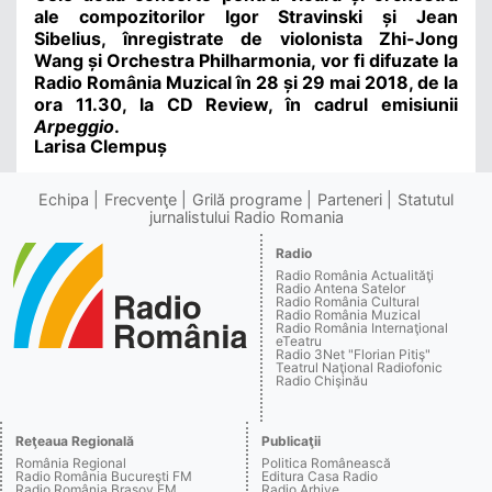
ale compozitorilor Igor Stravinski și Jean
Sibelius, înregistrate de violonista Zhi-Jong
Wang și Orchestra Philharmonia, vor fi difuzate la
Radio România Muzical în 28 și 29 mai 2018, de la
ora 11.30, la CD Review, în cadrul emisiunii
Arpeggio
.
Larisa Clempuș
Echipa
Frecvenţe
Grilă programe
Parteneri
Statutul
jurnalistului Radio Romania
Radio
Radio România Actualităţi
Radio Antena Satelor
Radio România Cultural
Radio România Muzical
Radio România Internaţional
eTeatru
Radio 3Net "Florian Pitiş"
Teatrul Naţional Radiofonic
Radio Chişinău
Reţeaua Regională
Publicaţii
România Regional
Politica Românească
Radio România Bucureşti FM
Editura Casa Radio
Radio România Braşov FM
Radio Arhive