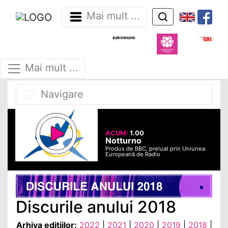
Mai mult ...
Mai mult ...
Navigare
ACUM:
1.00
Notturno
Produs de BBC, preluat prin Uniunea
Europeană de Radio
Discurile anului 2018
Arhiva ediţiilor:
2022
|
2021
|
2020
|
2019
|
2018
|