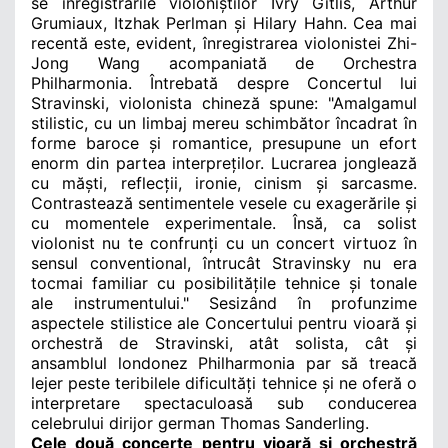
se înregistrările violoniștilor Ivry Gitlis, Arthur
Grumiaux, Itzhak Perlman și Hilary Hahn. Cea mai
recentă este, evident, înregistrarea violonistei Zhi-
Jong Wang acompaniată de Orchestra
Philharmonia. Întrebată despre Concertul lui
Stravinski, violonista chineză spune:
"Amalgamul
stilistic, cu un limbaj mereu schimbător încadrat în
forme baroce și romantice, presupune un efort
enorm din partea interpreților. Lucrarea jonglează
cu măști, reflecții, ironie, cinism și sarcasme.
Contrastează sentimentele vesele cu exagerările și
cu momentele experimentale. Însă, ca solist
violonist nu te confrunți cu un concert virtuoz în
sensul conventional, întrucât Stravinsky nu era
tocmai familiar cu posibilitățile tehnice și tonale
ale instrumentului." Sesizând în profunzime
aspectele stilistice ale Concertului pentru vioară și
orchestră de Stravinski, a
tât solista, cât și
ansamblul londonez Philharmonia par să treacă
lejer peste teribilele dificultăți tehnice și ne oferă o
interpretare spectaculoasă sub conducerea
celebrului dirijor german Thomas Sanderling.
Cele două concerte pentru vioară și orchestră