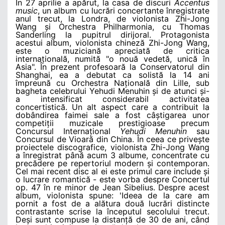
În 27 aprilie a apărut, la casa de discuri
Accentus
music
, un album cu lucrări concertante înregistrate
anul trecut, la Londra, de violonista Zhi-Jong
Wang și Orchestra Philharmonia, cu Thomas
Sanderling la pupitrul dirijoral. Protagonista
acestui album, violonista chineză Zhi-Jong Wang,
este o muziciană apreciată de critica
internațională, numită
"o nou
ă vedetă, unică în
Asia
"
. În prezent profesoară la Conservatorul din
Shanghai, ea a debutat ca solistă la 14 ani
împreună cu Orchestra Națională din Lille, sub
bagheta celebrului Yehudi Menuhin și de atunci și-
a intensificat considerabil activitatea
concertistică. Un alt aspect care a contribuit la
dobândirea faimei sale a fost câștigarea unor
competiții muzicale prestigioase precum
Concursul Internațional
Yehudi Menuhin
sau
Concursul de Vioară din China. În ceea ce privește
proiectele discografice, violonista Zhi-Jong Wang
a înregistrat până acum 3 albume, concentrate cu
precădere pe repertoriul modern și contemporan.
Cel mai recent disc al ei este primul care include și
o lucrare romantică - este vorba despre Concertul
op. 47 în re minor de Jean Sibelius. Despre acest
album, violonista spune:
'
Ideea de la care am
pornit a fost de a alătura două lucrări distincte
contrastante scrise la începutul secolului trecut.
Deși sunt compuse la distanță de 30 de ani, când