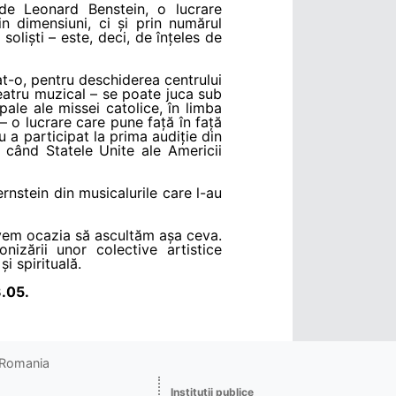
de Leonard Benstein, o lucrare
 dimensiuni, ci și prin numărul
soliști – este, deci, de înțeles de
t-o, pentru deschiderea centrului
eatru muzical – se poate juca sub
ale ale missei catolice, în limba
 – o lucrare care pune față în față
u a participat la prima audiție din
e când Statele Unite ale Americii
ernstein din musicalurile care l-au
 avem ocazia să ascultăm așa ceva.
izării unor colective artistice
și spirituală.
13.05.
o Romania
Instituţii publice