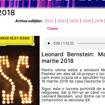
 2018
Arhiva ediţiilor:
2022
|
2021
|
2020
|
2019
|
2018
Clasic
Leonard Bernstein: M
martie 2018
Pentru ultima ediție a emisiunii 
Paștelui am ales să vă propun o luc
care avem ocazia să o ascultăm foa
16 martie 2018 de casa Deutsche
Sigur, este o lucrare potrivită de 
religioase, dar și într-un an când v
Leonard Benstein, unul dintre cei mai
compozitori ai secolului XX.