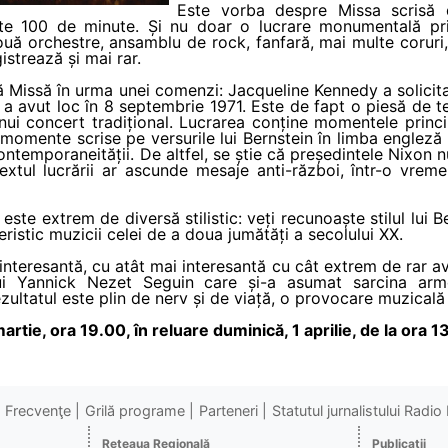
Este vorba despre Missa scrisă 
 100 de minute. Și nu doar o lucrare monumentală prin
ouă orchestre, ansamblu de rock, fanfară, mai multe coruri, 
istrează și mai rar.
ă Missă în urma unei comenzi: Jacqueline Kennedy a solicita
 avut loc în 8 septembrie 1971. Este de fapt o piesă de t
nui concert tradițional. Lucrarea conține momentele princip
e momente scrise pe versurile lui Bernstein în limba engleză
ontemporaneității. De altfel, se știe că președintele Nixon n
textul lucrării ar ascunde mesaje anti-război, într-o vrem
este extrem de diversă stilistic: veți recunoaște stilul lui B
ristic muzicii celei de a doua jumătăți a secolului XX.
 interesantă, cu atât mai interesantă cu cât extrem de rar
ui Yannick Nezet Seguin care și-a asumat sarcina armon
ultatul este plin de nerv și de viață, o provocare muzicală 
martie, ora 19.00, în reluare duminică, 1 aprilie, de la ora 
Frecvenţe
Grilă programe
Parteneri
Statutul jurnalistului Radi
Reţeaua Regională
Publicaţii