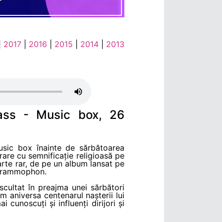
|
2017
|
2016
|
2015
|
2014
|
2013
ass - Music box, 26
Music box înainte de sărbătoarea
rare cu semnificație religioasă pe
rte rar, de pe un album lansat pe
 Grammophon.
ascultat în preajma unei sărbători
om aniversa centenarul nașterii lui
 cunoscuți și influenți dirijori și