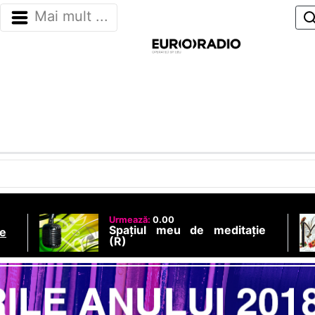
Mai mult ...
Urmează:
0.00
Spațiul meu de meditație
e
(R)