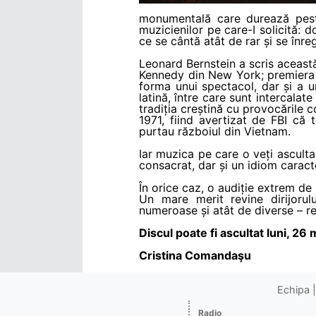
monumentală care durează peste
muzicienilor pe care-I solicită: d
ce se cântă atât de rar și se înreg
Leonard Bernstein a scris aceast
Kennedy din New York; premiera a
forma unui spectacol, dar și a u
latină, între care sunt intercalat
tradiția creștină cu provocările c
1971, fiind avertizat de FBI că 
purtau războiul din Vietnam.
Iar muzica pe care o veți asculta 
consacrat, dar și un idiom caracte
În orice caz, o audiție extrem de
Un mare merit revine dirijorul
numeroase și atât de diverse – rez
Discul poate fi ascultat luni, 26 
Cristina Comandaşu
Echipa
Radio