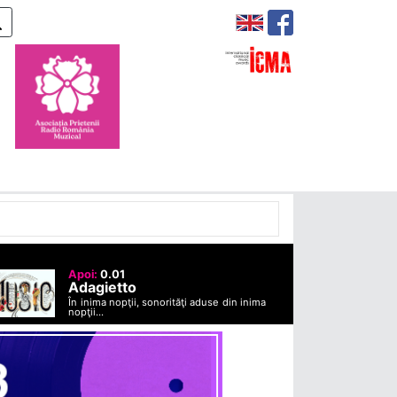
Apoi:
0.01
Adagietto
În inima nopţii, sonorităţi aduse din inima
nopţii...