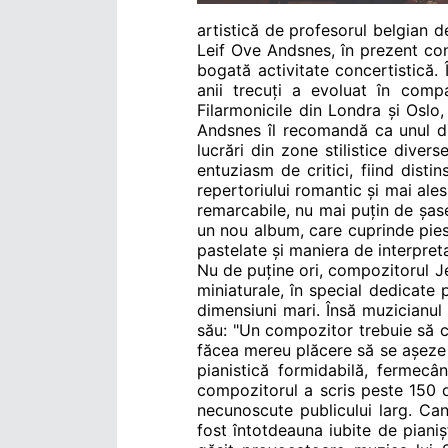
artistică de profesorul belgian de
Leif Ove Andsnes, în prezent con
bogată activitate concertistică.
anii trecuți a evoluat în comp
Filarmonicile din Londra și Oslo,
Andsnes îl recomandă ca unul di
lucrări din zone stilistice dive
entuziasm de critici, fiind dist
repertoriului romantic și mai ales
remarcabile, nu mai puțin de șas
un nou album, care cuprinde pies
pastelate și maniera de interpreta
Nu de puține ori, compozitorul Je
miniaturale, în special dedicate 
dimensiuni mari. Însă muzicianul 
său: "Un compozitor trebuie să co
făcea mereu plăcere să se așeze 
pianistică formidabilă, fermecâ
compozitorul a scris peste 150 d
necunoscute publicului larg. Can
fost întotdeauna iubite de pianișt