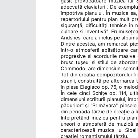
găsit provocatoare muzica lui Si
adecvată claviaturii. De exemplu
împotriva pianului. În muzica sa,
repertoriului pentru pian mult pre
siguranță, dificultăți tehnice în
culoare și inventivă". Frumusețea
Andsnes, care a inclus pe albumul
Dintre acestea, am remarcat pies
într-o atmosferă apăsătoare car
progresive și acordurile masive 
brusc tușeul și stilul de aborda
Commodo, are dimensiuni semnificat
Tot din creația compozitorului f
stranii, construită pe alternarea
în piesa Elegiaco op. 76, o melod
În cele cinci Schițe op. 114, u
dimensiuni scriiturii pianului, imp
pădurilor" și "Primăvara", p
iesele
din perioada târzie de creație a lu
Interpretând muzica pentru pian
uneori o atmosferă de muzică am
caracterizează muzica lui Sibeli
creației romantismului târziu.