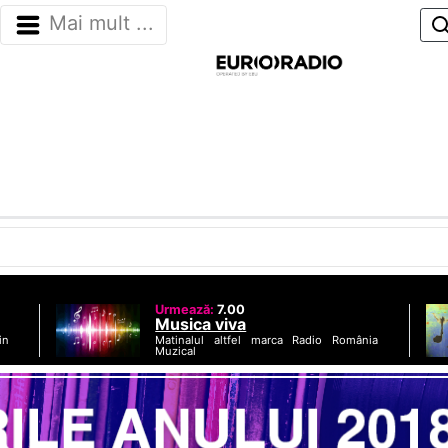
Mai mult ...
Urmează:
7.00
Musica viva
Matinalul altfel marca Radio România
in
Muzical