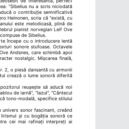
 deosebit de interesantă, perfect
a: "Sibelius nu a scris niciodată
 aducă o contribuție semnificativă
Eero Heinonen, scria că "exist
ă, cu
pianului este melodioasă, plină de
elebrul pianist norvegian Leif Ove
e compuse de Sibelius.
rte începe cu o introducere lentă
exturi sonore stufoase. Octavele
if Ove Andsnes, care schimbă apoi
acter nostalgic. Mișcarea finală,
r. 2, o piesă dansantă cu armonii
stul crează o lume sonoră diferită
mpozitorul reușește să aducă noi
Tablou de iarn
ă"
, "Iazul",
"C
ântecul
că tono-modală, specifice stilului
 univers sonor fascinant, creând
lirismul și cu bogăția sonoră ce
re cei mai rafinați interpreți ai