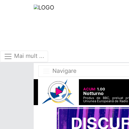
Mai mult ...
Navigare
ACUM:
1.00
Notturno
Produs de BBC, preluat pr
Uniunea Europeană de Radio