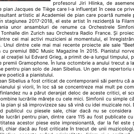
profesorul Jiri Hlinka, de asemene
 pian Jacques de Tiège care l-a influențat în ceea ce privește
sultant artistic al Academiei de pian care poartă numele pr
 În stagiunea 2017-2018, el este artist în rezidență la Fil
ania unor ansambluri de renume ca Orchestrele Simfoni
 Tonhalle din Zurich sau Orchestra Radio France. Și proiec
ntre cei mai activi muzicieni ai momentului, el înregist
rse. Unul dintre cele mai mai recente proiecte ale sale "Be
ins cu premiul BBC Music Magazine în 2015. Pianistul norve
 al creației lui Edvard Grieg, a primit de-a lungul timpului, p
e premii Gramophone. În luna octombrie a anului trecut a l
e pentru pian solo de Jean Sibelius. Un gen de repertoriu c
re poetică a pianistului.
an Sibelius a fost criticat de contemporanii săi pentru că a
pianului și viorii, în loc să se concentreze mai mult pe co
finlandez nu a părut deranjat deloc de aceste critici, el sc
mbine lucrările mărețe cu cele mici. Simfonii cu simple cân
la pian și să improvizeze sau să vină cu idei muzicale noi.
nd publicul cu piesele sale, chiar dacă nu se considera un
e lucrări pentru pian, dintre care 115 au fost publicate 
titatea acestor piese este impresionantă, dar la fel este ș
i, chiar dacă au fost criticate în trecut de unii muzicologi