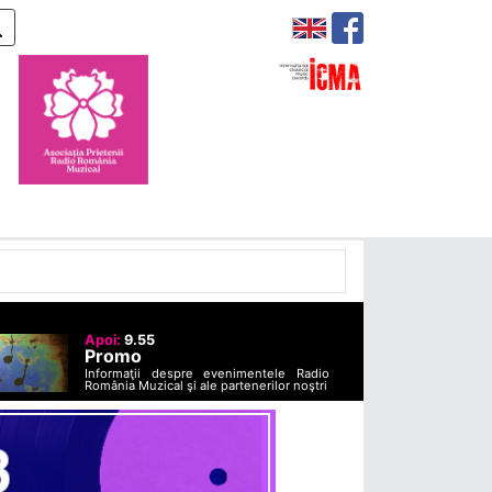
Apoi:
9.55
Promo
Informaţii despre evenimentele Radio
România Muzical şi ale partenerilor noştri