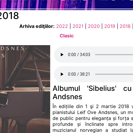
 2018
Arhiva ediţiilor:
2022
|
2021
|
2020
|
2019
|
2018
Clasic
Albumul 'Sibelius' c
Andsnes
În edițiile din 1 şi 2 martie 2018
pianistului Leif Ove Andsnes, un muz
de public pentru eleganța și forța s
profunde și înclinate spre intr
muzicianul norvegian a studiat 