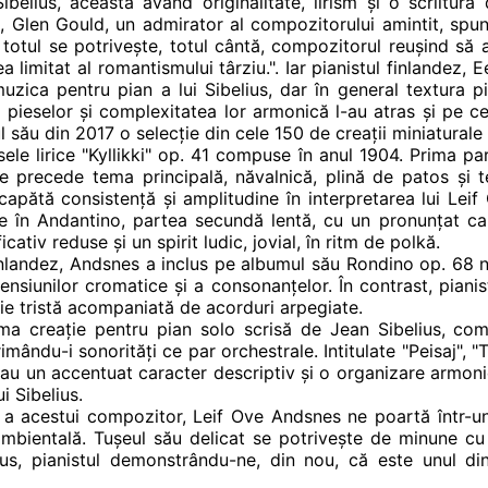
belius, aceasta având originalitate, lirism și o scriitură
, Glen Gould, un admirator al compozitorului amintit, spune
 totul se potrivește, totul cântă, compozitorul reușind să
a limitat al romantismului târziu.". Iar pianistul finlandez, 
 muzica pentru pian a lui Sibelius, dar în general textura 
 pieselor și complexitatea lor armonică l-au atras și pe c
 său din 2017 o selecție din cele 150 de creații miniatural
ele lirice "Kyllikki" op. 41 compuse în anul 1904. Prima pa
e precede tema principală, năvalnică, plină de patos și t
capătă consistență și amplitudine în interpretarea lui Le
re în Andantino, partea secundă lentă, cu un pronunțat car
iv reduse și un spirit ludic, jovial, în ritm de polkă.
inlandez, Andsnes a inclus pe albumul său Rondino op. 68 n
 tensiunilor cromatice și a consonanțelor. În contrast, piani
ie tristă acompaniată de acorduri arpegiate.
ltima creație pentru pian solo scrisă de Jean Sibelius, co
rimându-i sonorități ce par orchestrale. Intitulate
"Peisaj", "
 au un accentuat caracter descriptiv și o organizare armoni
i Sibelius.
 a acestui compozitor, Leif Ove Andsnes ne poartă într-un
bientală. Tușeul său delicat se potrivește de minune cu 
us, pianistul demonstrându-ne, din nou, că este unul dint