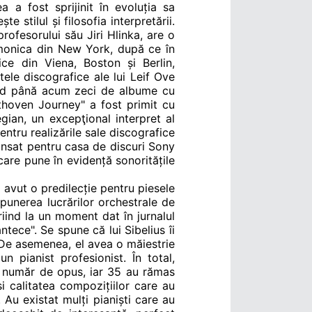
a a fost sprijinit în evoluția sa
 stilul și filosofia interpretării.
ofesorului său Jiri Hlinka, are o
armonica din New York, după ce în
ce din Viena, Boston și Berlin,
tele discografice ale lui Leif Ove
rând până acum zeci de albume cu
ethoven Journey" a fost primit cu
gian, un excepţional interpret al
entru realizările sale discografice
ansat pentru casa de discuri Sony
are pune în evidență sonoritățile
 avut o predilecție pentru piesele
mpunerea lucrărilor orchestrale de
riind la un moment dat în jurnalul
tece". Se spune că lui Sibelius îi
 De asemenea, el avea o măiestrie
 pianist profesionist. În total,
cu număr de opus, iar 35 au rămas
i calitatea compozițiilor care au
. Au existat mulți pianiști care au