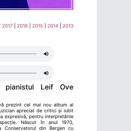
|
2017
|
2016
|
2015
|
2014
|
2013
u pianistul Leif Ove
 vă prezint cel mai nou album al
ician apreciat de critici și iubit
a expresivă, pentru interpretările
ospecție. Născut în anul 1970,
la Conservatorul din Bergen cu