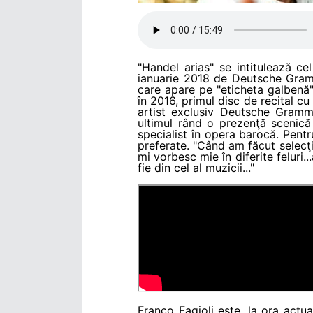
"Handel arias" se intitulează c
ianuarie 2018 de Deutsche Grammo
care apare pe "eticheta galbenă".
în 2016, primul disc de recital cu
artist exclusiv Deutsche Grammo
ultimul rând o prezenţă scenică 
specialist în opera barocă. Pentr
preferate. "Când am făcut selecţia
mi vorbesc mie în diferite feluri..
fie din cel al muzicii..."
Franco Fagioli este, la ora actua