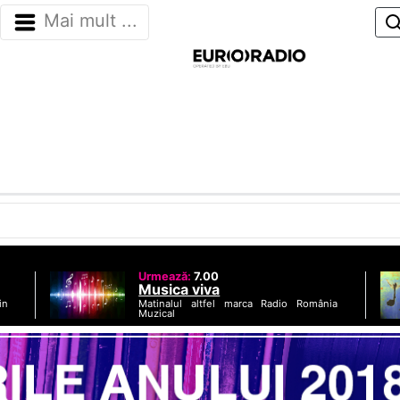
Mai mult ...
Urmează:
7.00
Musica viva
Matinalul altfel marca Radio România
in
Muzical