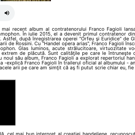
el mai recent album al contratenorului Franco Fagioli lans
phon. În iulie 2015, el a devenit primul contratenor din 
 Astfel, după înregistrarea operei "Orfeu şi Euridice" de G
 arii de Rossini. Cu "Handel opera arias", Franco Fagioli îns
phon. Glas luminos, acute strălucitoare, virtuozitate vo
extrem de plăcută. Sunt calităţile pe care le întruneşte c
u noul său album, Franco Fagioli a explorat repertoriul hande
 -explică Franco Fagioli în trailerul oficial al albumului - a
.acele arii pe care am simţit că aş fi putut scrie chiar eu, fi
lă, cel mai bun interpret al creaţiei handeliene, recunosc