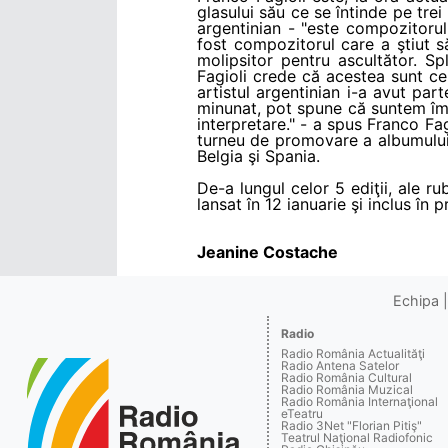
glasului său ce se întinde pe trei
argentinian - "este compozitoru
fost compozitorul care a ştiut să
molipsitor pentru ascultător. Sp
Fagioli crede că acestea sunt cel
artistul argentinian i-a avut par
minunat, pot spune că suntem îm
interpretare." - a spus Franco Fag
turneu de promovare a albumului. 
Belgia şi Spania.
De-a lungul celor 5 ediţii, ale r
lansat în 12 ianuarie şi inclus în 
Jeanine Costache
Echipa
Radio
Radio România Actualităţi
Radio Antena Satelor
Radio România Cultural
Radio România Muzical
Radio România Internaţional
eTeatru
Radio 3Net "Florian Pitiş"
Teatrul Naţional Radiofonic