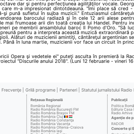
 octave dar şi pentru perfecţiunea agilităţilor vocale. Geor
l care m-a impresionat dintotdeauna. "Îmi place să cred -
-şi pună sufletul în sujba muzicii." Entuziasmul cântăreţu
lendoarea barocului radiază şi în cele 12 arii alese pent
e mai frumoase arii din toată creaţia lui Handel. Pentru i
teneri pe membrii ansamblului baroc Il Pomo d'Oro. "Să luc
preună pentru a interpreta această muzică extraordinară p
ioli. Alături de muzicienii amintiţi, cântăreţul argentinian se
Până în luna martie, muzicienii vor face un circuit în prin
ubricii Opera şi vedetele ei" puteţi asculta în premieră la
proiectul "Discurile anului 2018". (Luni 12 februarie - vineri 16
Frecvenţe
Grilă programe
Parteneri
Statutul jurnalistului Radi
Reţeaua Regională
Publicaţii
România Regional
Politica Rom
Radio România Bucureşti FM
Editura Casa
Radio România Braşov FM
Radio Arhive
Radio România Cluj
Agenţie de p
Radio România Constanţa
Radio România Vacanţa
RADOR
Radio România Oltenia-Craiova
Concerte şi 
Radio România Iaşi