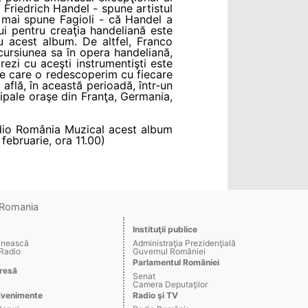
g Friedrich Handel - spune artistul
 mai spune Fagioli - că Handel a
lui pentru creaţia handeliană este
ru acest album. De altfel, Franco
ncursiunea sa în opera handeliană,
rezi cu aceşti instrumentişti este
e care o redescoperim cu fiecare
 află, în această perioadă, într-un
cipale oraşe din Franţa, Germania,
 Radio România Muzical acest album
 februarie, ora 11.00)
o Romania
Instituţii publice
ânească
Administraţia Prezidenţială
 Radio
Guvernul României
Parlamentul României
resă
Senat
Camera Deputaţilor
Evenimente
Radio şi TV