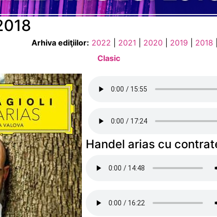
 2018
Arhiva ediţiilor:
2022
|
2021
|
2020
|
2019
|
2018
Clasic
Handel arias cu contrat