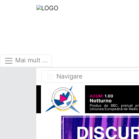
Mai mult ...
Navigare
ACUM:
1.00
Notturno
Produs de BBC, preluat pr
Uniunea Europeană de Radio