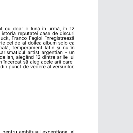
at cu doar o lună în urmă, în 12
istoria reputatei case de discuri
luck, Franco Fagioli înregistrează
crie cel de-al doilea album solo ca
cală, temperament latin şi nu în
arismaticul artist argentian - un
lian, alegând 12 dintre ariile lui
m încercat să aleg acele arii care-
e din punct de vedere al versurilor,
ut pentru ambitusul excepţional al