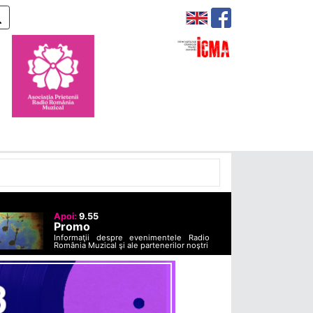
Apoi:
9.55
Promo
Informaţii despre evenimentele Radio
România Muzical şi ale partenerilor noştri