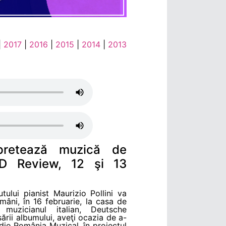
|
2017
|
2016
|
2015
|
2014
|
2013
erpretează muzică de
D Review, 12 şi 13
ului pianist Maurizio Pollini va
mâni, în 16 februarie, la casa de
muzicianul italian, Deutsche
ii albumului, aveţi ocazia de a-
Radio România Muzical, în proiectul