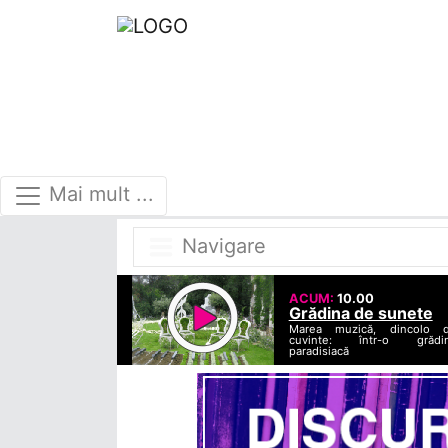
Mai mult ...
Navigare
ACUM:
10.00
Grădina de sunete
Marea muzică, dincolo 
cuvinte: într-o grădi
paradisiacă