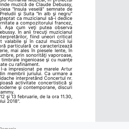
uprinde muzică de Claude Debussy,
 piesa "Insula veselă" semnate de
eludii şi Suita "In alb şi negru"
aşteptat ca muzicianul să-i dedice
rnitate a compozitorului francez,
ri. Aşa cum veţi putea observa
ebussy. În anii trecuţi muzicianul
rpretărilor, fiind uneori criticat
 valabile şi în cazul muzicii lui
noră particulară ce caracterizează
ie, mai ales în piesele lente, în
i umbre, prin sonorităţi vaporoase,
e timbrale ingenioase şi cu nuanţe
pate cu rafinament.
 l-a impresionat pe marele Artur
din membrii juriului. Ca urmare a
bidache interpretând Concertul nr.
oasă activitate concertistică şi
moderne şi contemporane, discuri
Grammy.
 şi 13 februarie, de la ora 11.30,
lui 2018".
o Romania