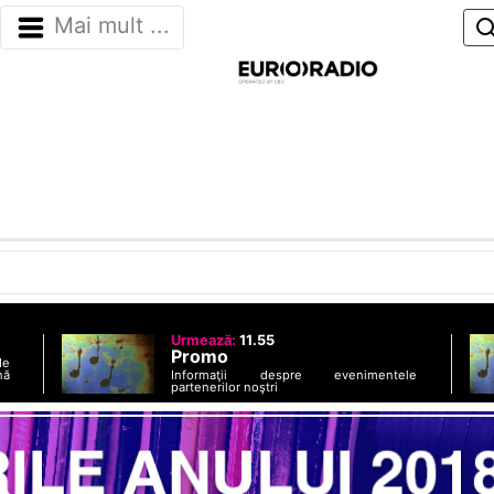
Mai mult ...
Urmează:
11.55
Promo
de
Informaţii despre evenimentele
nă
partenerilor noştri