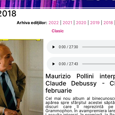
 2018
Arhiva ediţiilor:
2022
|
2021
|
2020
|
2019
|
2018
Clasic
Maurizio Pollini int
Claude Debussy - C
februarie
Cel mai nou album al binecunoscut
apărea spre sfârşitul acestei săptă
discuri care îl reprezintă pe 
Grammophon. În avampremiera lansăr
l asculta integral, în premieră, la 