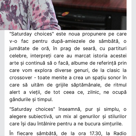
"Saturday choices" este noua propunere pe care
v-o fac pentru după-amiezele de sâmbătă, o
jumătate de oră, în prag de seară, cu partituri
celebre, interpreți care au marcat istoria acestei
arte și continuă să o facă, albume de referință prin
care vom explora diverse genuri, de la clasic la
crossover - toate menite a crea un spațiu sonor în
care să uităm de grijile săptămânale, de ritmul
alert a vieții, de tot ceea ce, zilnic, ne ocupă
gândurile și timpul.
"Saturday choices" înseamnă, pur și simplu, o
alegere subiectivă, un mix al genurilor și stilurilor
care își dau întâlnire pentru a ne bucura simțurile.
În fiecare sâmbătă, de la ora 17.30, la Radio