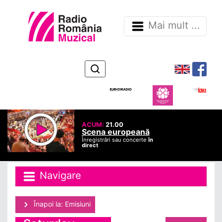
Mai mult ...
ACUM:
21.00
Scena europeană
Înregistrări sau concerte
în
direct
Navigare
Înapoi la: Emisiuni