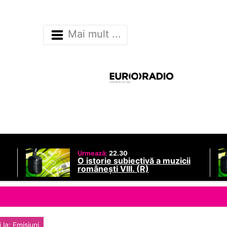
Mai mult ...
Urmează:
22.30
O istorie subiectivă a muzicii
românești VIII. (R)
 la: Emisiuni