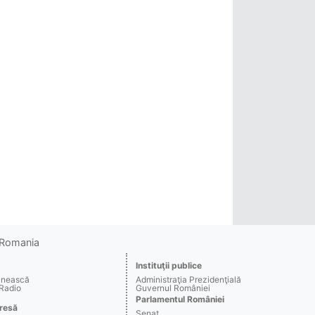
o Romania
Instituţii publice
ânească
Administraţia Prezidenţială
 Radio
Guvernul României
Parlamentul României
resă
Senat