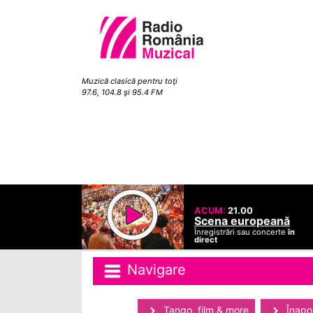
Muzică clasică pentru toţi
97.6, 104.8 şi 95.4 FM
ACUM:
21.00
Scena europeană
Înregistrări sau concerte
în
direct
Navigare
Tango, film & more
Înapoi