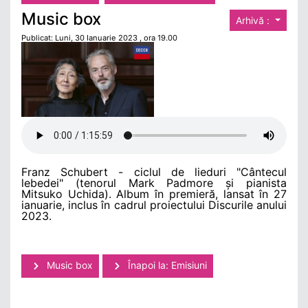
Music box
Arhivă :
Publicat: Luni, 30 Ianuarie 2023 , ora 19.00
Franz Schubert - ciclul de lieduri "C
ântecul
lebedei
" (tenorul Mark Padmore
și pianista
Mitsuko Uchida). Album în premieră, lansat în 27
ianuarie, inclus în cadrul proiectului Discurile anului
2023.
Music box
Înapoi la: Emisiuni