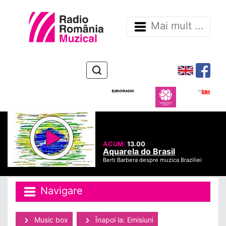
Mai mult ...
ACUM:
13.00
Aquarela do Brasil
Berti Barbera despre muzica Braziliei
Navigare
Music box
Înapoi la: Emisiuni