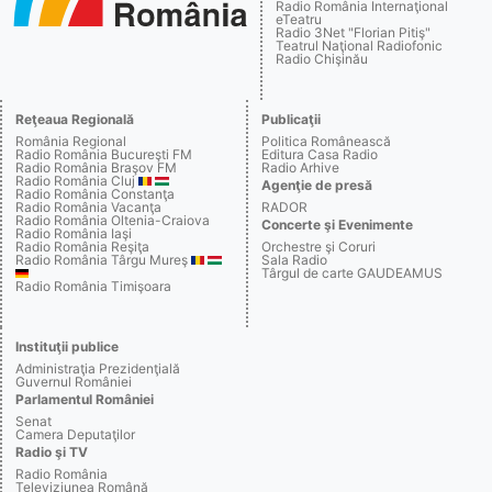
Radio România Internaţional
eTeatru
Radio 3Net "Florian Pitiş"
Teatrul Naţional Radiofonic
Radio Chişinău
Reţeaua Regională
Publicaţii
România Regional
Politica Românească
Radio România Bucureşti FM
Editura Casa Radio
Radio România Braşov FM
Radio Arhive
Radio România Cluj
Agenţie de presă
Radio România Constanţa
Radio România Vacanţa
RADOR
Radio România Oltenia-Craiova
Concerte şi Evenimente
Radio România Iaşi
Radio România Reşiţa
Orchestre şi Coruri
Radio România Târgu Mureş
Sala Radio
Târgul de carte GAUDEAMUS
Radio România Timişoara
Instituţii publice
Administraţia Prezidenţială
Guvernul României
Parlamentul României
Senat
Camera Deputaţilor
Radio şi TV
Radio România
Televiziunea Română