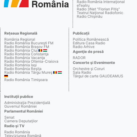
Radio România Internaţional
eTeatru
Radio 3Net "Florian Pitiş"
Teatrul Naţional Radiofonic
Radio Chişinău
Reţeaua Regională
Publicaţii
România Regional
Politica Românească
Radio România Bucureşti FM
Editura Casa Radio
Radio România Braşov FM
Radio Arhive
Radio România Cluj
Agenţie de presă
Radio România Constanţa
Radio România Vacanţa
RADOR
Radio România Oltenia-Craiova
Concerte şi Evenimente
Radio România Iaşi
Radio România Reşiţa
Orchestre şi Coruri
Radio România Târgu Mureş
Sala Radio
Târgul de carte GAUDEAMUS
Radio România Timişoara
Instituţii publice
Administraţia Prezidenţială
Guvernul României
Parlamentul României
Senat
Camera Deputaţilor
Radio şi TV
Radio România
Televiziunea Română