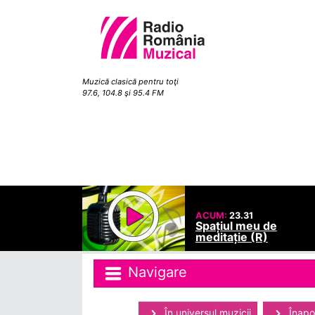
Muzică clasică pentru toţi
97.6, 104.8 şi 95.4 FM
ACUM:
23.31
Spațiul meu de
meditație (R)
Navigare
În universul muzicii
Înapoi