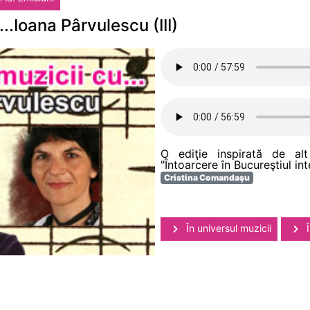
...Ioana Pârvulescu (III)
O ediţie inspirată de al
"Întoarcere în Bucureştiul int
Cristina Comandaşu
În universul muzicii
Î