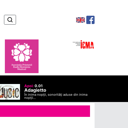
Apoi:
0.01
Adagietto
În inima nopţii, sonorităţi aduse din inima
nopţii...