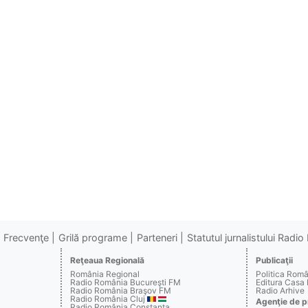
Frecvenţe
Grilă programe
Parteneri
Statutul jurnalistului Radi
Reţeaua Regională
Publicaţii
România Regional
Politica Rom
Radio România Bucureşti FM
Editura Casa
Radio România Braşov FM
Radio Arhive
Radio România Cluj
Agenţie de p
Radio România Constanţa