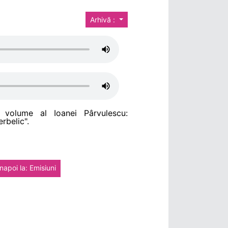
Arhivă :
t volume al Ioanei Pârvulescu:
erbelic".
napoi la: Emisiuni