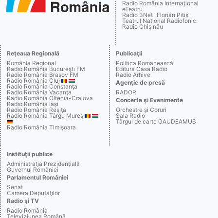
Radio România Internaţional
eTeatru
Radio 3Net "Florian Pitiş"
Teatrul Naţional Radiofonic
Radio Chişinău
Reţeaua Regională
Publicaţii
România Regional
Politica Românească
Radio România Bucureşti FM
Editura Casa Radio
Radio România Braşov FM
Radio Arhive
Radio România Cluj
Agenţie de presă
Radio România Constanţa
Radio România Vacanţa
RADOR
Radio România Oltenia-Craiova
Concerte şi Evenimente
Radio România Iaşi
Radio România Reşiţa
Orchestre şi Coruri
Radio România Târgu Mureş
Sala Radio
Târgul de carte GAUDEAMUS
Radio România Timişoara
Instituţii publice
Administraţia Prezidenţială
Guvernul României
Parlamentul României
Senat
Camera Deputaţilor
Radio şi TV
Radio România
Televiziunea Română