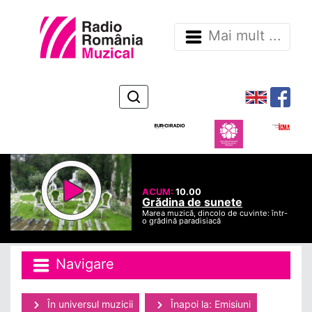
Mai mult ...
ACUM:
10.00
Grădina de sunete
Marea muzică, dincolo de cuvinte: într-
o grădină paradisiacă
Navigare
În universul muzicii
Înapoi la: Emisiuni