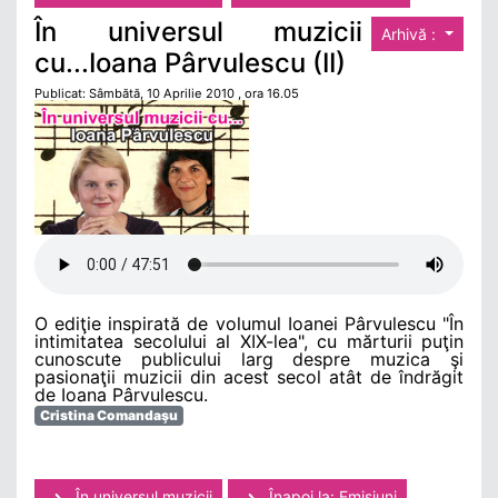
În universul muzicii
Arhivă :
cu...Ioana Pârvulescu (II)
Publicat: Sâmbătă, 10 Aprilie 2010 , ora 16.05
O ediţie inspirată de volumul Ioanei Pârvulescu "În
intimitatea secolului al XIX-lea", cu mărturii puţin
cunoscute publicului larg despre muzica şi
pasionaţii muzicii din acest secol atât de îndrăgit
de Ioana Pârvulescu.
Cristina Comandaşu
În universul muzicii
Înapoi la: Emisiuni