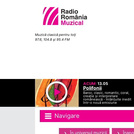
Muzică clasică pentru toţi
97.6, 104.8 şi 95.4 FM
ACUM:
13.05
Polifonii
Baroc, clasic, romantic, coral,
creație și interpretare
românească - înlănțuite inedit
într-o nouă emisiune
Navigare
În universul muzicii
Înapoi