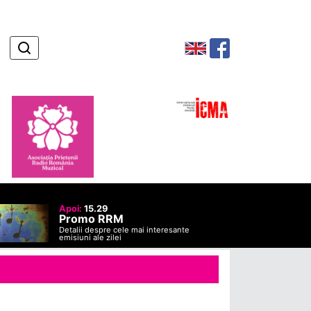
Apoi:
15.29
Promo RRM
Detalii despre cele mai interesante
emisiuni ale zilei