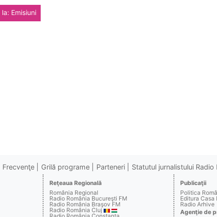
la: Emisiuni
Frecvenţe
Grilă programe
Parteneri
Statutul jurnalistului Radi
Reţeaua Regională
Publicaţii
România Regional
Politica Rom
Radio România Bucureşti FM
Editura Casa
Radio România Braşov FM
Radio Arhive
Radio România Cluj
Agenţie de p
Radio România Constanţa