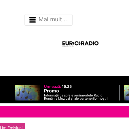
Mai mult ...
Urmează:
15.25
Promo
Informaţii despre evenimentele Radio
România Muzical şi ale partenerilor noştri
 la: Emisiuni