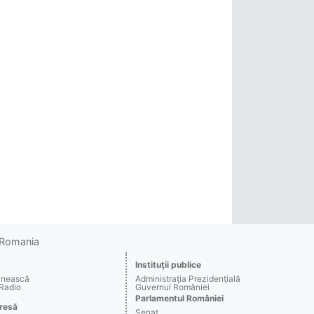
o Romania
Instituţii publice
ânească
Administraţia Prezidenţială
 Radio
Guvernul României
Parlamentul României
resă
Senat