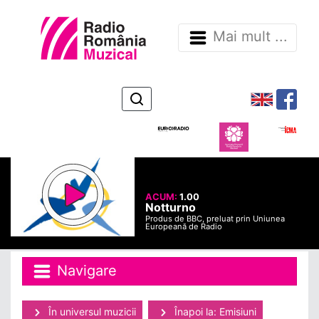
Mai mult ...
ACUM:
1.00
Notturno
Produs de BBC, preluat prin Uniunea
Europeană de Radio
Navigare
În universul muzicii
Înapoi la: Emisiuni