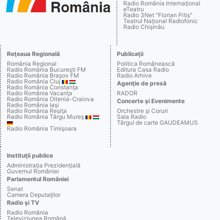
Radio România Internaţional
eTeatru
Radio 3Net "Florian Pitiş"
Teatrul Naţional Radiofonic
Radio Chişinău
Reţeaua Regională
Publicaţii
România Regional
Politica Românească
Radio România Bucureşti FM
Editura Casa Radio
Radio România Braşov FM
Radio Arhive
Radio România Cluj
Agenţie de presă
Radio România Constanţa
Radio România Vacanţa
RADOR
Radio România Oltenia-Craiova
Concerte şi Evenimente
Radio România Iaşi
Radio România Reşiţa
Orchestre şi Coruri
Radio România Târgu Mureş
Sala Radio
Târgul de carte GAUDEAMUS
Radio România Timişoara
Instituţii publice
Administraţia Prezidenţială
Guvernul României
Parlamentul României
Senat
Camera Deputaţilor
Radio şi TV
Radio România
Televiziunea Română