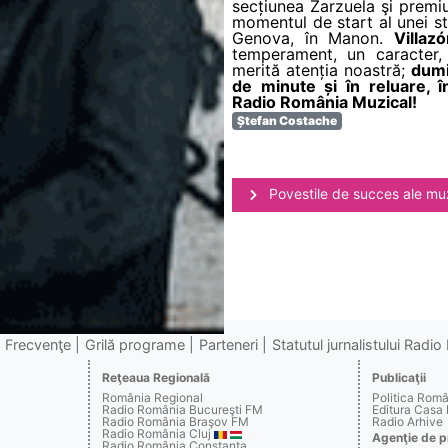
secțiunea Zarzuela şi premiu
momentul de start al unei str
Genova, în Manon.
Villaz
temperament, un caracter, 
merită atenția noastră;
dumi
de minute și în reluare, 
Radio România Muzical!
Ștefan Costache
Povestile de succes ale muz
Frecvenţe
Grilă programe
Parteneri
Statutul jurnalistului Radi
Reţeaua Regională
Publicaţii
România Regional
Politica Rom
Radio România Bucureşti FM
Editura Casa
Radio România Braşov FM
Radio Arhive
Radio România Cluj
Agenţie de p
Radio România Constanţa