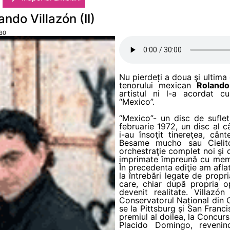
ando Villazón (II)
.30
Nu pierdeți a doua şi ultima 
tenorului mexican
Rolando
artistul ni l-a acordat c
“Mexico”.
“Mexico”- un disc de sufle
februarie 1972, un disc al c
i-au însoţit tinereţea, câ
Besame mucho sau Cielito
orchestraţie complet noi şi
imprimate împreună cu membr
În precedenta ediţie am aflat 
la întrebări legate de propr
care, chiar după propria o
devenit realitate. Villazón
Conservatorul Național din 
se la Pittsburg și San Franci
premiul al doilea, la Concurs
Placido Domingo, revenin