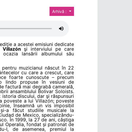
Arhivă :
ediţie a acestei emisiuni dedicate
 Villazón
şi interviului pe care
u ocazia lansării albumului său
t pentru muzicianul născut în 22
ântecelor cu care a crescut, care
ntece foarte cunoscute – precum
 lindo propuse în vesiuni de
 de factură mai degrabă camerală,
ii ansamblului Bolivar Soloists.
istoria discului, dar şi răspunsuri
ia poveste a lui Villazón; poveste
pinie, înseamnă un vis imposibil
 și-a făcut studiile musicale la
Ciudad de Mexico, specializându-
sco. În 1999, la 27 de ani, câștiga
ul Operalia, fondat și patronat de
du-I, de asemenea, premiul la