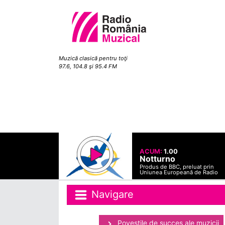
Muzică clasică pentru toţi
97.6, 104.8 şi 95.4 FM
ACUM:
1.00
Notturno
Produs de BBC, preluat prin
Uniunea Europeană de Radio
Navigare
Povestile de succes ale muzicii