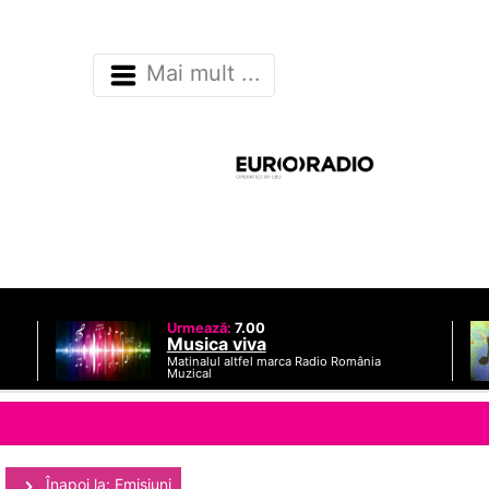
Mai mult ...
Urmează:
7.00
Musica viva
Matinalul altfel marca Radio România
Muzical
Înapoi la: Emisiuni