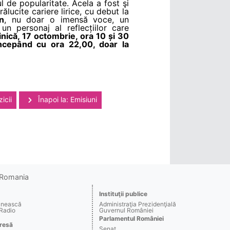
l de popularitate. Acela a fost şi
ălucite cariere lirice, cu debut la
ón
, nu doar o imensă voce, un
un personaj al reflecțiilor care
nică, 17 octombrie, ora 10 și 30
începând cu ora 22,00, doar la
icii
Înapoi la: Emisiuni
o Romania
Instituţii publice
ânească
Administraţia Prezidenţială
 Radio
Guvernul României
Parlamentul României
resă
Senat