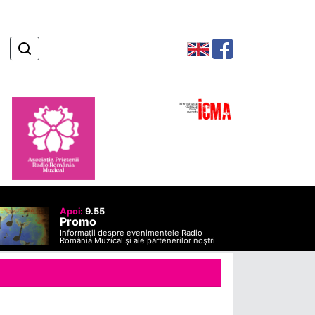
Apoi:
9.55
Promo
Informaţii despre evenimentele Radio
România Muzical şi ale partenerilor noştri