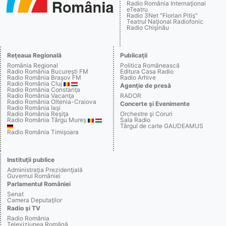
Radio România Internaţional
eTeatru
Radio 3Net "Florian Pitiş"
Teatrul Naţional Radiofonic
Radio Chişinău
Reţeaua Regională
Publicaţii
România Regional
Politica Românească
Radio România Bucureşti FM
Editura Casa Radio
Radio România Braşov FM
Radio Arhive
Radio România Cluj
Agenţie de presă
Radio România Constanţa
Radio România Vacanţa
RADOR
Radio România Oltenia-Craiova
Concerte şi Evenimente
Radio România Iaşi
Radio România Reşiţa
Orchestre şi Coruri
Radio România Târgu Mureş
Sala Radio
Târgul de carte GAUDEAMUS
Radio România Timişoara
Instituţii publice
Administraţia Prezidenţială
Guvernul României
Parlamentul României
Senat
Camera Deputaţilor
Radio şi TV
Radio România
Televiziunea Română