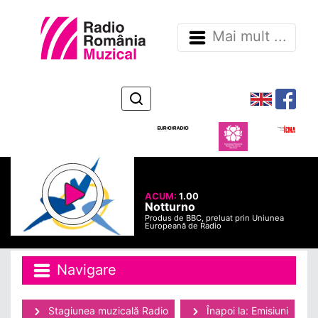
Mai mult ...
ACUM:
1.00
Notturno
Produs de BBC, preluat prin Uniunea
Europeană de Radio
Navigare
Stagiunea muzicală Radio
Înapoi la: Emisiuni