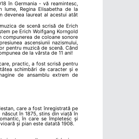
018 în Germania - vă reamintesc,
in lume, Regina Elisabetha de la
n devenea laureat al acestui atât
n muzica de scenă scrisă de Erich
ștem pe Erich Wolfgang Korngold
er în compunerea de coloane sonore
presiunea ascensiunii nazismului,
zitor pentru muzică de scenă. Când
compunea de la vârsta de 11 ani!
are, practic, a fost scrisă pentru
atâtea schimbări de caracter și e
 imagine de ansamblu extrem de
estan, care a fost înregistrată pe
ăscut în 1875, stins din viață în
romantic, în care se împletesc și
vioară și pian este datată 1908.