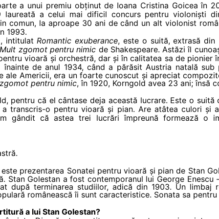
parte a unui premiu obținut de Ioana Cristina Goicea în 2
laureată a celui mai dificil concurs pentru violoniști d
din comun, la aproape 30 ani de când un alt violonist româ
în 1993.
 intitulat
Romantic exuberance
, este o suită, extrasă di
Mult zgomot pentru nimic
de Shakespeare. Astăzi îl cunoa
pentru vioară și orchestră, dar și în calitatea sa de pioni
să
înainte de anul 1934, când a părăsit Austria natală sub 
ite ale Americii, era un foarte cunoscut și apreciat compo
 zgomot pentru nimic
, în 1920, Korngold avea 23 ani; însă 
, pentru că el cântase deja această lucrare. Este o suită c
 a transcris-o pentru vioară și pian. Are atâtea culori și 
am gândit că astea trei lucrări împreună formează o
stră.
c
este prezentarea Sonatei pentru vioară și pian de Stan Gol
. Stan Golestan a fost contemporanul lui George Enescu - n
diat după terminarea studiilor, adică din 1903. Un limbaj 
ulară românească îi sunt caracteristice. Sonata sa pentru 
titură a lui Stan Golestan?