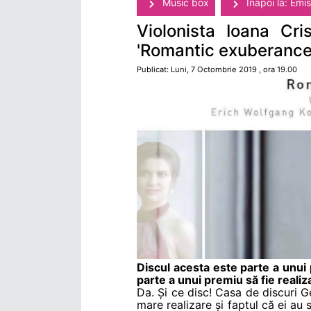
Music box
Înapoi la: Emis
Violonista Ioana Cri
'Romantic exuberance
Publicat: Luni, 7 Octombrie 2019 , ora 19.00
Discul acesta este parte a unui 
parte a unui premiu să fie realiz
Da. Și ce disc! Casa de discuri 
mare realizare și faptul că ei au