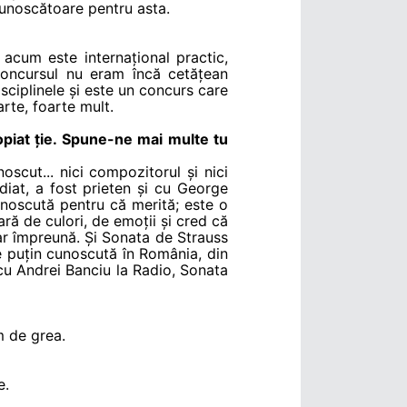
cunoscătoare pentru asta.
acum este internațional practic,
concursul nu eram încă cetățean
sciplinele și este un concurs care
arte, foarte mult.
opiat ție. Spune-ne mai multe tu
scut... nici compozitorul și nici
diat, a fost prieten și cu George
noscută pentru că merită; este o
ră de culori, de emoții și cred că
ar împreună. Și Sonata de Strauss
de puțin cunoscută în România, din
cu Andrei Banciu la Radio, Sonata
m de grea.
e.