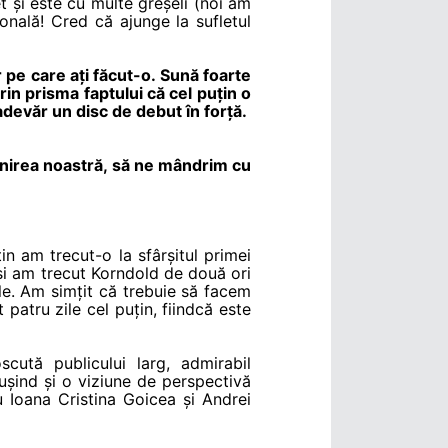
t și este cu multe greșeli (noi am
onală! Cred că ajunge la sufletul
pe care ați făcut-o. Sună foarte
prin prisma faptului că cel puțin o
-adevăr un disc de debut în forță.
enirea noastră, să ne mândrim cu
țin am trecut-o la sfârșitul primei
 și am trecut Korndold de două ori
le. Am simțit că trebuie să facem
atru zile cel puțin, fiindcă este
ută publicului larg, admirabil
reușind și o viziune de perspectivă
 Ioana Cristina Goicea și Andrei