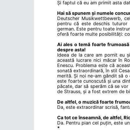
Și faptul că eu am primit asta da
Hai să spunem și numele concurs
Deutscher Musikwettbewerb, cel 
pentru că este deschis tuturor
german. Este pentru toate instrum
oferă foarte multe posibilități: c
Ai ales o temă foarte frumoasă 
despre asta!
Ideea de la care am pornit eu și
această lucrare nici măcar în Ro
Enescu. Problema este că aceast
sonată extraordinară, în stil Ces
merită. Și noi ne-am gândit să o
este foarte cunoscută și una dint
păcate, dar să sperăm că se vor 
de Strauss, și a fost extrem de bi
De altfel, o muzică foarte frumo
Da, este extraordinar scrisă, fan
Ca tot ce înseamnă, de altfel, R
Da. Pentru pian cel puțin, este u
*