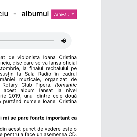
ciu - albumul
Arhivă :
t de violonista Ioana Cristina
nciu, disc care se va lansa oficial
mbrie, la finalul recitalului pe
 susțin la Sala Radio în cadrul
României muzicale, organizat de
 Rotary Club Pipera.
Romantic
 acest album lansat la nivel
rie 2019, unul dintre cele două
ă purtând numele Ioanei Cristina
și mi se pare foarte important ca
 din acest punct de vedere este o
rile pentru a face un asemenea CD.