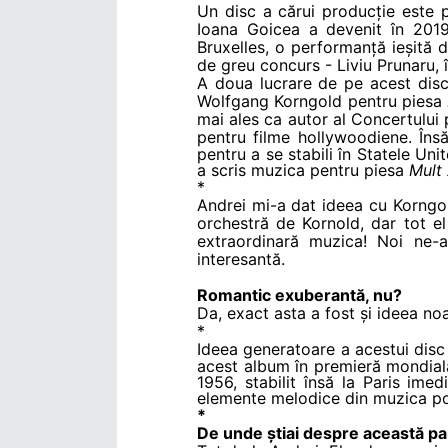
Un disc a cărui producție este 
Ioana Goicea a devenit în 2019 
Bruxelles, o performanță ieșită 
de greu concurs - Liviu Prunaru, 
A doua lucrare de pe acest disc,
Wolfgang Korngold pentru piesa
mai ales ca autor al Concertului 
pentru filme hollywoodiene. În
pentru a se stabili în Statele Un
a scris muzica pentru piesa
Mult
*
Andrei mi-a dat ideea cu Korngold
orchestră de Kornold, dar tot el
extraordinară muzica! Noi ne-
interesantă.
Romantic exuberantă, nu?
Da, exact asta a fost și ideea noa
*
Ideea generatoare a acestui dis
acest album în premieră mondială
1956, stabilit însă la Paris ime
elemente melodice din muzica pop
*
De unde știai despre această par