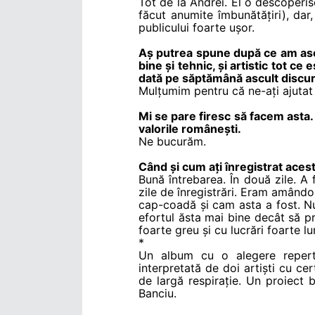
Tot de la Andrei. El o descoperis
făcut anumite îmbunătățiri), dar
publicului foarte ușor.
Aș putrea spune după ce am ascu
bine și tehnic, și artistic tot ce
dată pe săptămână ascult discuri 
Mulțumim pentru că ne-ați ajuta
Mi se pare firesc să facem asta
valorile românești.
Ne bucurăm.
Când și cum ați înregistrat acest 
Bună întrebarea. În două zile. A f
zile de înregistrări. Eram amândo
cap-coadă și cam asta a fost. Nu
efortul ăsta mai bine decât să p
foarte greu și cu lucrări foarte lu
*
Un album cu o alegere reperto
interpretată de doi artiști cu cer
de largă respirație. Un proiect 
Banciu.