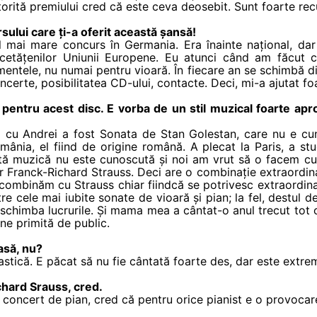
torită premiului cred că este ceva deosebit. Sunt foarte re
ului care ți-a oferit această șansă!
mai mare concurs în Germania. Era înainte național, dar 
 cetățenilor Uniunii Europene. Eu atunci când am făcut 
entele, nu numai pentru vioară. În fiecare an se schimbă di
oncerte, posibilitatea CD-ului, contacte. Deci, mi-a ajutat fo
pentru acest disc. E vorba de un stil muzical foarte apr
 cu Andrei a fost Sonata de Stan Golestan, care nu e cuno
mânia, el fiind de origine română. A plecat la Paris, a stu
ă muzică nu este cunoscută și noi am vrut să o facem cu
ar Franck-Richard Strauss. Deci are o combinație extraordina
 combinăm cu Strauss chiar fiindcă se potrivesc extraordin
re cele mai iubite sonate de vioară și pian; la fel, destul 
schimba lucrurile. Și mama mea a cântat-o anul trecut tot 
ne primită de public.
asă, nu?
tastică. E păcat să nu fie cântată foarte des, dar este extre
ichard Srauss, cred.
n concert de pian, cred că pentru orice pianist e o provocar