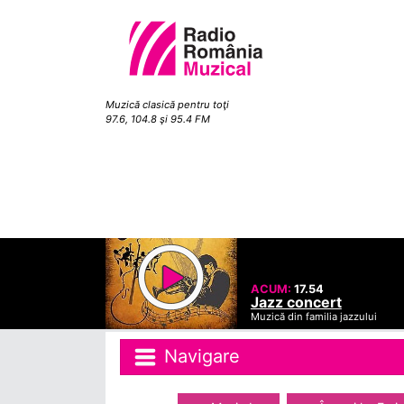
Muzică clasică pentru toţi
97.6, 104.8 şi 95.4 FM
ACUM:
17.54
Jazz concert
Muzică din familia jazzului
Navigare