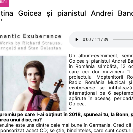
iuni
stina Goicea și pianistul Andrei Ban
'
Un album-eveniment, semna
Goicea și pianistul Andrei Ba
în România sâmbătă, 12 octo
care cei doi muzicieni îl
proiectului Moștenitorii 
Radio România Muzical și
exuberance
se intitulează
internațional pe 6 septemb
apărute în aceeași perioad
Goicea.
*
premiu pe care l-ai obținut în 2018, spuneai tu, la Bonn, 
area unui disc, nu?
Genuine este una dintre cele mai bune în Germania. Cred că
 sponsorizat acest CD; se știe, bineînțeles, care sunt costu