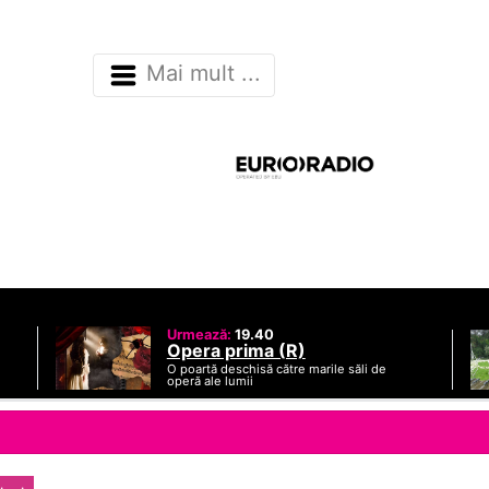
Mai mult ...
Urmează:
19.40
Opera prima (R)
O poartă deschisă către marile săli de
operă ale lumii