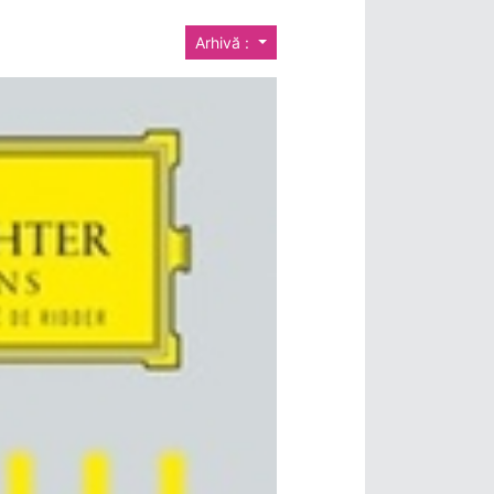
Arhivă :