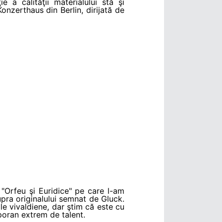
 a calităţii materialului stă şi
onzerthaus din Berlin, dirijată de
"Orfeu şi Euridice" pe care l-am
upra originalului semnat de Gluck.
e vivaldiene, dar ştim că este cu
poran extrem de talent.