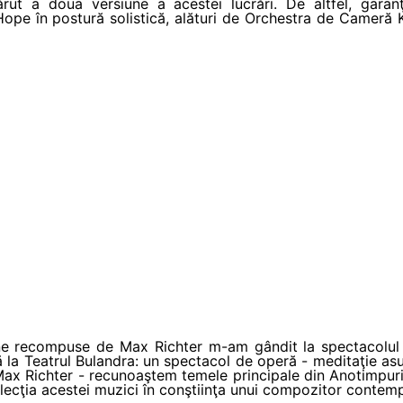
rut a doua versiune a acestei lucrări. De altfel, garanţie
 Hope în postură solistică, alături de Orchestra de Cameră K
ne recompuse de Max Richter m-am gândit la spectacolul 
 la Teatrul Bulandra: un spectacol de operă - meditaţie as
Max Richter - recunoaştem temele principale din Anotimpuril
flecţia acestei muzici în conştiinţa unui compozitor contem