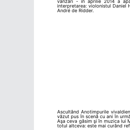
vânzări - în aprilie 2014 a apă
interpretarea: violonistul Daniel
André de Ridder.
Ascultând Anotimpurile vivaldie
văzut pus în scenă cu ani în urmă
Aşa ceva găsim şi în muzica lui 
totul altceva: este mai curând re