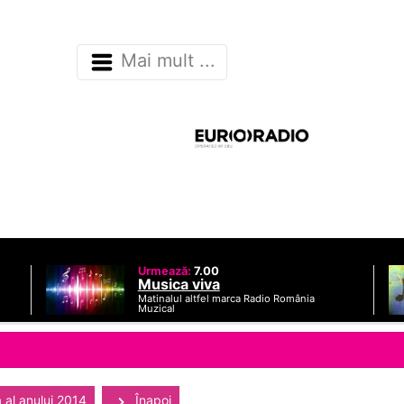
Mai mult ...
Urmează:
7.00
Musica viva
Matinalul altfel marca Radio România
Muzical
 al anului 2014
Înapoi