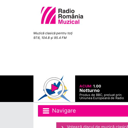
Muzică clasică pentru toţi
97.6, 104.8 şi 95.4 FM
ACUM:
1.00
Notturno
Produs de BBC, preluat prin
Uniunea Europeană de Radio
Navigare
Votează discul de muzică clasică