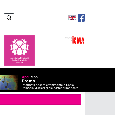
Apoi:
9.55
Promo
Informaţii despre evenimentele Radio
România Muzical şi ale partenerilor noştri