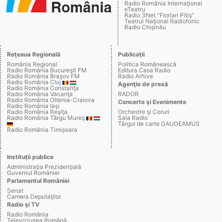
Radio România Internaţional
eTeatru
Radio 3Net "Florian Pitiş"
Teatrul Naţional Radiofonic
Radio Chişinău
Reţeaua Regională
Publicaţii
România Regional
Politica Românească
Radio România Bucureşti FM
Editura Casa Radio
Radio România Braşov FM
Radio Arhive
Radio România Cluj
Agenţie de presă
Radio România Constanţa
Radio România Vacanţa
RADOR
Radio România Oltenia-Craiova
Concerte şi Evenimente
Radio România Iaşi
Radio România Reşiţa
Orchestre şi Coruri
Radio România Târgu Mureş
Sala Radio
Târgul de carte GAUDEAMUS
Radio România Timişoara
Instituţii publice
Administraţia Prezidenţială
Guvernul României
Parlamentul României
Senat
Camera Deputaţilor
Radio şi TV
Radio România
Televiziunea Română