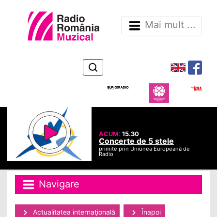
Mai mult ...
ACUM:
15.30
Concerte de 5 stele
primite prin Uniunea Europeană de
Radio
Navigare
Actualitatea internaţională
Înapoi