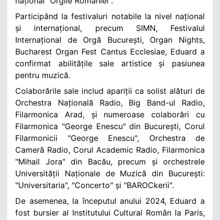
național "Orgile României".
Participând la festivaluri notabile la nivel național
și internațional, precum SIMN, Festivalul
Internațional de Orgă București, Organ Nights,
Bucharest Organ Fest Cantus Ecclesiae, Eduard a
confirmat abilitățile sale artistice și pasiunea
pentru muzică.
Colaborările sale includ apariții ca solist alături de
Orchestra Națională Radio, Big Band-ul Radio,
Filarmonica Arad, și numeroase colaborări cu
Filarmonica "George Enescu" din București, Corul
Filarmonicii "George Enescu", Orchestra de
Cameră Radio, Corul Academic Radio, Filarmonica
"Mihail Jora" din Bacău, precum și orchestrele
Universității Naționale de Muzică din București:
"Universitaria", "Concerto" și "BAROCkerii".
De asemenea, la începutul anului 2024, Eduard a
fost bursier al Institutului Cultural Român la Paris,