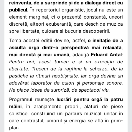
reinventa, de a surprinde și de a dialoga direct cu
publicul.
În repertoriul organistic, jocul nu este un
element marginal, ci o prezență constantă, uneori
discretă, alteori exuberantă, care deschide muzica
spre libertate, culoare și bucuria descoperirii.
Tema acestei ediții devine, astfel,
o invitație de a
asculta orga dintr-o perspectivă mai relaxată,
mai directă și mai umană,
adaugă
Eduard Antal
:
Pentru noi, acest turneu e și un exercițiu de
libertate. Trecem de la ragtime la scherzo, de la
pastiche la ritmuri neobișnuite, iar orga devine un
adevărat laborator de culori și personaje sonore.
Ne place ideea de surpriză, de spectacol viu
.
Programul reunește
lucrări pentru orgă la patru
mâini
, în aranjamente proprii, alături de piese
solistice, construind un parcurs muzical unitar în
care contrastul, umorul și energia se află în prim-
plan.