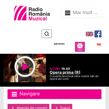
Mai mult ...
ACUM:
19.40
Opera prima (R)
O poartă deschisă către marile săli de
operă ale lumii
Navigare
Agenda de concert
Înapoi