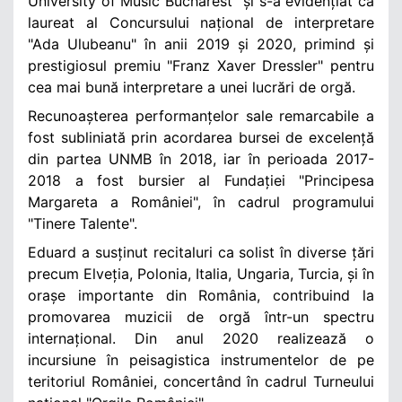
University of Music Bucharest" și s-a evidențiat ca
laureat al Concursului național de interpretare
"Ada Ulubeanu" în anii 2019 și 2020, primind și
prestigiosul premiu "Franz Xaver Dressler" pentru
cea mai bună interpretare a unei lucrări de orgă.
Recunoașterea performanțelor sale remarcabile a
fost subliniată prin acordarea bursei de excelență
din partea UNMB în 2018, iar în perioada 2017-
2018 a fost bursier al Fundației "Principesa
Margareta a României", în cadrul programului
"Tinere Talente".
Eduard a susținut recitaluri ca solist în diverse țări
precum Elveția, Polonia, Italia, Ungaria, Turcia, și în
orașe importante din România, contribuind la
promovarea muzicii de orgă într-un spectru
internațional. Din anul 2020 realizează o
incursiune în peisagistica instrumentelor de pe
teritoriul României, concertând în cadrul Turneului