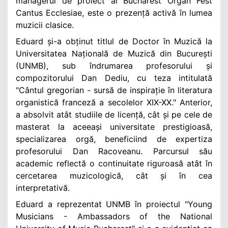
managerul de proiect al Bucharest Organ Fest
Cantus Ecclesiae, este o prezență activă în lumea
muzicii clasice.
Eduard și-a obținut titlul de Doctor în Muzică la
Universitatea Națională de Muzică din București
(UNMB), sub îndrumarea profesorului și
compozitorului Dan Dediu, cu teza intitulată
"Cântul gregorian - sursă de inspirație în literatura
organistică franceză a secolelor XIX-XX." Anterior,
a absolvit atât studiile de licență, cât și pe cele de
masterat la aceeași universitate prestigioasă,
specializarea orgă, beneficiind de expertiza
profesorului Dan Racoveanu. Parcursul său
academic reflectă o continuitate riguroasă atât în
cercetarea muzicologică, cât și în cea
interpretativă.
Eduard a reprezentat UNMB în proiectul "Young
Musicians - Ambassadors of the National