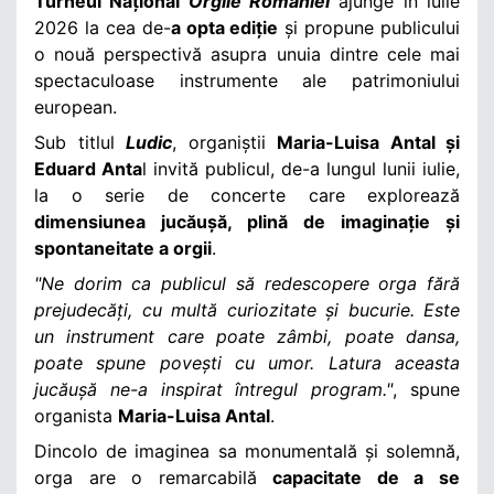
Turneul Național
Orgile României
ajunge în iulie
2026 la cea de-
a opta ediție
și propune publicului
o nouă perspectivă asupra unuia dintre cele mai
spectaculoase instrumente ale patrimoniului
european.
Sub titlul
Ludic
, organiștii
Maria-Luisa Antal și
Eduard Anta
l invită publicul, de-a lungul lunii iulie,
la o serie de concerte care explorează
dimensiunea jucăușă, plină de imaginație și
spontaneitate a orgii
.
"Ne dorim ca publicul să redescopere orga fără
prejudecăți, cu multă curiozitate și bucurie. Este
un instrument care poate zâmbi, poate dansa,
poate spune povești cu umor. Latura aceasta
jucăușă ne-a inspirat întregul program."
, spune
organista
Maria-Luisa Antal
.
Dincolo de imaginea sa monumentală și solemnă,
orga are o remarcabilă
capacitate de a se