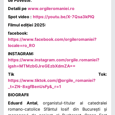
de Poveste.
Detalii pe
www.orgileromaniei.ro
Spot video :
https://youtu.be/X-7Qsa3kPIQ
Filmul ediției 2025:
facebook:
https://www.facebook.com/orgileromaniei?
locale=ro_RO
INSTAGRAM:
https://www.instagram.com/orgile.romaniei?
igsh=MTMzbGJreGEzbXdmZA==
Tik Tok:
https://www.tiktok.com/@orgile_romaniei?
_t=ZN-8xgfBenUsFy&_r=1
BIOGRAFII
Eduard Antal
, organistul-titular al catedralei
romano-catolice Sfântul Iosif din București și