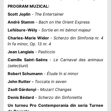
PROGRAM MUZICAL:
Scott Joplin
-
The Entertainer
André Stamm
-
Bach on the Orient Express
Lefébure-Wély
-
Sortie en mi bémol majeur
Charles-Marie Widor
-
Scherzo
din
Simfonia nr. 4
în fa minor, Op. 13 nr. 4
Jean Langlais
-
Pasticcio
Camille Saint-Saëns
-
Le Carnaval des animaux
(selecțiuni
)
Robert Schumann
-
Étude în si minor
John Rutter
-
Toccata
in seven
Zsolt Gárdonyi
-
Mozart Changes
Denis Bédard
-
Scherzo
din
Sinfonietta
Un turneu Pro Contemporania din seria Turnee