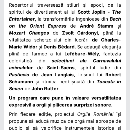
Repertoriul traversează stiluri și epoci, de la
spiritul de divertisment al lui
Scott Joplin -
The
Entertainer
, la transformările ingenioase din
Bach
on the Orient Express
de
André Stamm
și
Mozart Changes
de
Zsolt Gárdonyi
, până la
vitalitatea scherzo-ului din lucrări
de Charles-
Marie Widor
și
Denis Bédard.
Se adaugă eleganța
plină de farmec a lui
Lefébure-Wély
, fantezia
coloristică din
selecțiuni ale Carnavalului
animalelor
de
Saint-Saëns
, spiritul ludic din
Pasticcio
de Jean Langlais,
lirismul lui
Robert
Schumann
și ritmica neobișnuită din
Toccata in
Seven
de
John Rutter
.
Un program care pune în valoare versatilitatea
expresivă a orgii și plăcerea surprizei sonore.
Prin fiecare ediție, proiectul
Orgile României
își
propune să aducă muzica de orgă mai aproape de
public și să valorifice instrumentele istorice și