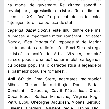
ca model de guvernare. Revizitarea sonoră a
revoluțiilor și agresiunilor din istoria Rusiei din zorii
secolului XX până în prezent deschide calea
înțelegerii terorii ca politică de stat.
Legenda Babei Dochia
este unul dintre cele mai
frumoase şi importante mituri românești. Povestea
Dochia, fiica împăratului
, repovestită de Marina
Ilie, în adaptarea radiofonică a Emei Stere și regia
artistică semnată de Attila Vizauer, combină
sursele populare și redă sonor împletirea legendei
cu poezia populară, o caracteristică a legendelor
și basmelor populare românești.
Anii '60
de Ema Stere, adaptarea radiofonică
Mihnea Chelaru. În distribuție: Daniel Badale,
Constantin Cojocaru, Gavril Pătru, Ioan Grosu,
Coca Bloos, Rodica Mandache, Virginia Rogin,
Petru Lupu, Gheorghe Arcudean, Violeta Berbiuc,
Julieana Drăghici. Asistent regie: Janina Dicu.