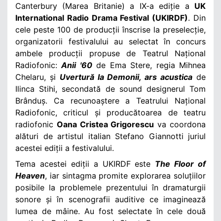
Canterbury (Marea Britanie) a IX-a ediție a
UK
International Radio Drama Festival (UKIRDF)
. Din
cele peste 100 de producții înscrise la preselecție,
organizatorii festivalului au selectat în concurs
ambele producții propuse de Teatrul Național
Radiofonic:
Anii '60
de Ema Stere, regia Mihnea
Chelaru, și
Uvertură la Demonii, ars acustica
de
Ilinca Stihi, secondată de sound designerul Tom
Brânduș. Ca recunoaștere a Teatrului Național
Radiofonic, criticul și producătoarea de teatru
radiofonic
Oana Cristea Grigorescu
va coordona
alături de artistul italian Stefano Giannotti juriul
acestei ediții a festivalului.
Tema acestei ediții a UKIRDF este
The Floor of
Heaven
, iar sintagma promite explorarea soluțiilor
posibile la problemele prezentului în dramaturgii
sonore și în scenografii auditive ce imaginează
lumea de mâine. Au fost selectate în cele două