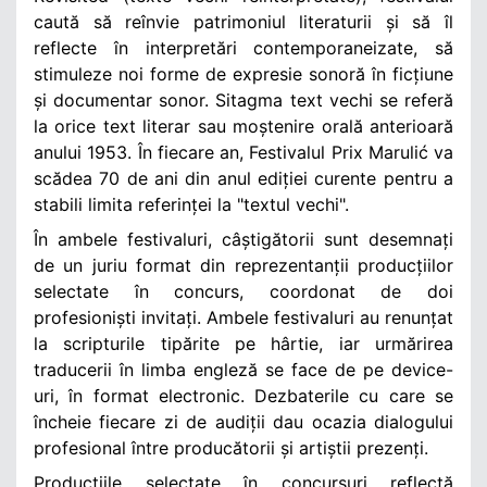
caută să reînvie patrimoniul literaturii și să îl
reflecte în interpretări contemporaneizate, să
stimuleze noi forme de expresie sonoră în ficțiune
și documentar sonor. Sitagma text vechi se referă
la orice text literar sau moștenire orală anterioară
anului 1953. În fiecare an, Festivalul Prix Marulić va
scădea 70 de ani din anul ediției curente pentru a
stabili limita referinței la "textul vechi".
În ambele festivaluri, câștigătorii sunt desemnați
de un juriu format din reprezentanții producțiilor
selectate în concurs, coordonat de doi
profesioniști invitați. Ambele festivaluri au renunțat
la scripturile tipărite pe hârtie, iar urmărirea
traducerii în limba engleză se face de pe device-
uri, în format electronic. Dezbaterile cu care se
încheie fiecare zi de audiții dau ocazia dialogului
profesional între producătorii și artiștii prezenți.
Producțiile selectate în concursuri reflectă