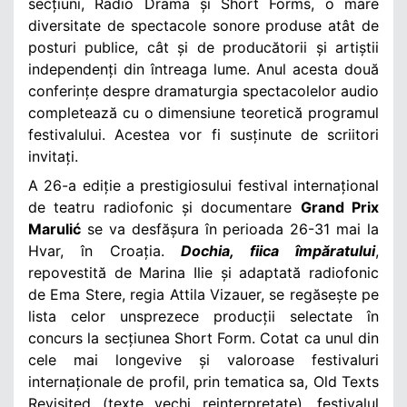
secțiuni, Radio Drama și Short Forms, o mare
diversitate de spectacole sonore produse atât de
posturi publice, cât și de producătorii și artiștii
independenți din întreaga lume. Anul acesta două
conferințe despre dramaturgia spectacolelor audio
completează cu o dimensiune teoretică programul
festivalului. Acestea vor fi susținute de scriitori
invitați.
A 26-a ediție a prestigiosului festival internațional
de teatru radiofonic și documentare
Grand Prix
Marulić
se va desfășura în perioada 26-31 mai la
Hvar, în Croația.
Dochia, fiica împăratului
,
repovestită de Marina Ilie și adaptată radiofonic
de Ema Stere, regia Attila Vizauer, se regăsește pe
lista celor unsprezece producții selectate în
concurs la secțiunea Short Form. Cotat ca unul din
cele mai longevive și valoroase festivaluri
internaționale de profil, prin tematica sa, Old Texts
Revisited (texte vechi reinterpretate), festivalul