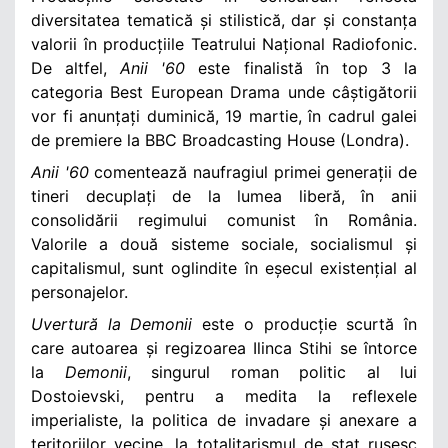
diversitatea tematică și stilistică, dar și constanța
valorii în producțiile Teatrului Național Radiofonic.
De altfel,
Anii '60
este finalistă în top 3 la
categoria Best European Drama unde câștigătorii
vor fi anunțați duminică, 19 martie, în cadrul galei
de premiere la BBC Broadcasting House (Londra).
Anii '60
comentează naufragiul primei generații de
tineri decuplați de la lumea liberă, în anii
consolidării regimului comunist în România.
Valorile a două sisteme sociale, socialismul și
capitalismul, sunt oglindite în eșecul existențial al
personajelor.
Uvertură la Demonii
este o producție scurtă în
care autoarea și regizoarea Ilinca Stihi se întorce
la
Demonii
, singurul roman politic al lui
Dostoievski, pentru a medita la reflexele
imperialiste, la politica de invadare și anexare a
teritoriilor vecine, la totalitarismul de stat rusesc