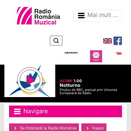
Mai mult ...
ACUM:
1.00
Notturno
Produs de BBC, preluat prin Uniunea
Europeană de Radio
Navigare
Se întâmplă la Radio România
Înapoi