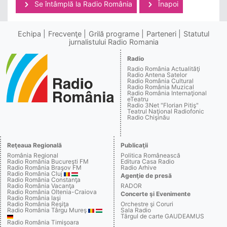
Se întâmplă la Radio România
Înapoi
Echipa
Frecvenţe
Grilă programe
Parteneri
Statutul
jurnalistului Radio Romania
Radio
Radio România Actualităţi
Radio Antena Satelor
Radio România Cultural
Radio România Muzical
Radio România Internaţional
eTeatru
Radio 3Net "Florian Pitiş"
Teatrul Naţional Radiofonic
Radio Chişinău
Reţeaua Regională
Publicaţii
România Regional
Politica Românească
Radio România Bucureşti FM
Editura Casa Radio
Radio România Braşov FM
Radio Arhive
Radio România Cluj
Agenţie de presă
Radio România Constanţa
Radio România Vacanţa
RADOR
Radio România Oltenia-Craiova
Concerte şi Evenimente
Radio România Iaşi
Radio România Reşiţa
Orchestre şi Coruri
Radio România Târgu Mureş
Sala Radio
Târgul de carte GAUDEAMUS
Radio România Timişoara