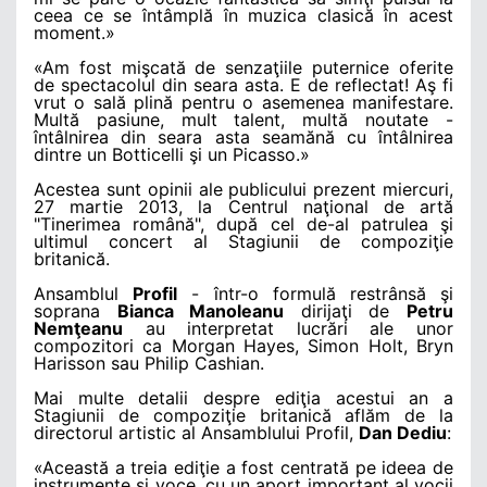
ceea ce se întâmplă în muzica clasică în acest
moment.»
«Am fost mişcată de senzaţiile puternice oferite
de spectacolul din seara asta. E de reflectat! Aş fi
vrut o sală plină pentru o asemenea manifestare.
Multă pasiune, mult talent, multă noutate -
întâlnirea din seara asta seamănă cu întâlnirea
dintre un Botticelli şi un Picasso.»
Acestea sunt opinii ale publicului prezent miercuri,
27 martie 2013, la Centrul naţional de artă
"Tinerimea română", după cel de-al patrulea şi
ultimul concert al Stagiunii de compoziţie
britanică.
Ansamblul
Profil
- într-o formulă restrânsă şi
soprana
Bianca Manoleanu
dirijaţi de
Petru
Nemţeanu
au interpretat lucrări ale unor
compozitori ca Morgan Hayes, Simon Holt, Bryn
Harisson sau Philip Cashian.
Mai multe detalii despre ediţia acestui an a
Stagiunii de compoziţie britanică aflăm de la
directorul artistic al Ansamblului Profil,
Dan Dediu
:
«Această a treia ediţie a fost centrată pe ideea de
instrumente şi voce, cu un aport important al vocii