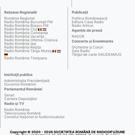
Reţeaua Regională
Publicaţii
România Regional
Politica Românească
Radio România Bucureşti FM
Editura Casa Radio
Radio România Braşov FM
Radio Arhive
Radio România Cluj
Agenţie de presă
Radio România Constanţa
Radio România Vacanţa
RADOR
Radio România Oltenia-Craiova
Concerte şi Evenimente
Radio România Iaşi
Radio România Reşiţa
Orchestre şi Coruri
Radio România Târgu Mureş
Sala Radio
Târgul de carte GAUDEAMUS
Radio România Timişoara
Instituţii publice
Administraţia Prezidenţială
Guvernul României
Parlamentul României
Senat
Camera Deputaţilor
Radio şi TV
Radio România
Televiziunea Română
Consiliul Naţional al Audiovizualului
Copyright © 2000 - 2026 SOCIETATEA ROMÂNĂ DE RADIODIFUZIUNE