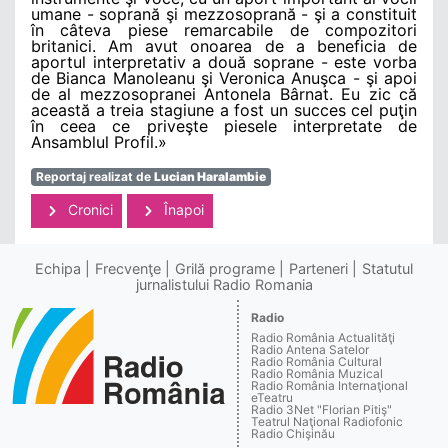
umane - soprană şi mezzosoprană - şi a constituit
în câteva piese remarcabile de compozitori
britanici. Am avut onoarea de a beneficia de
aportul interpretativ a două soprane - este vorba
de Bianca Manoleanu şi Veronica Anuşca - şi apoi
de al mezzosopranei Antonela Bârnat. Eu zic că
această a treia stagiune a fost un succes cel puţin
în ceea ce priveşte piesele interpretate de
Ansamblul Profil.»
Reportaj realizat de
Lucian Haralambie
Cronici
Înapoi
Echipa
Frecvenţe
Grilă programe
Parteneri
Statutul
jurnalistului Radio Romania
Radio
Radio România Actualităţi
Radio Antena Satelor
Radio România Cultural
Radio România Muzical
Radio România Internaţional
eTeatru
Radio 3Net "Florian Pitiş"
Teatrul Naţional Radiofonic
Radio Chişinău