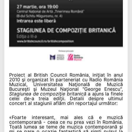
Proiect al British Council România, iniţiat în anul
2010 şi organizat în parteneriat cu Radio România
Muzical, Universitatea Naţională de Muzică
Bucureşti şi Muzeul Naţional "George Enescu",
Stagiunea de compoziţie britanică
a ajuns la finele
celei de-a treia ediţii. Detalii despre ultimul
concert al stagiunii aflăm din reportajul următor:
«Foarte interesant, mai ales că e muzică
contemporană - ceea ce nu prea vezi în România.
Toată lumea se teme de muzica contemporană şi
mi se pare o ocazie fantastică să simţi pulsul la