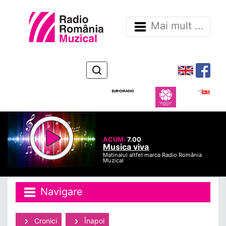
Mai mult ...
ACUM:
7.00
Musica viva
Matinalul altfel marca Radio România
Muzical
Navigare
Cronici
Înapoi