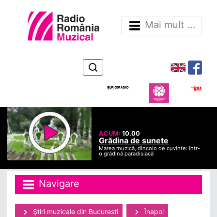
Mai mult ...
ACUM:
10.00
Grădina de sunete
Marea muzică, dincolo de cuvinte: într-
o grădină paradisiacă
Navigare
Ştiri muzicale din Bucuresti
Înapoi