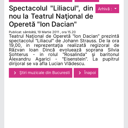
Spectacolul "Liliacul", din
Arhivă :
nou la Teatrul Naţional de
Operetă "Ion Dacian"
Publicat: sâmbătă, 19 Martie 2011 , ora 15.20
Teatrul Naţional de Operetă "Ion Dacian" prezintă
spectacolul "Liliacul" de Johann Strauss. De la ora
19,00, in reprezentaţia realizată regizoral de
Răzvan Ioan Dincă evoluează soprana Silvia
Şohterus - in rolul "Rosalinda" şi baritonul
Alexandru Agarici - "Eisenstein". La pupitrul
dirijoral se va afla Lucian Vlădescu.
Ştiri muzicale din Bucuresti
Înapoi