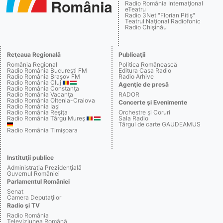
Radio România Internaţional
eTeatru
Radio 3Net "Florian Pitiş"
Teatrul Naţional Radiofonic
Radio Chişinău
Reţeaua Regională
Publicaţii
România Regional
Politica Românească
Radio România Bucureşti FM
Editura Casa Radio
Radio România Braşov FM
Radio Arhive
Radio România Cluj
Agenţie de presă
Radio România Constanţa
Radio România Vacanţa
RADOR
Radio România Oltenia-Craiova
Concerte şi Evenimente
Radio România Iaşi
Radio România Reşiţa
Orchestre şi Coruri
Radio România Târgu Mureş
Sala Radio
Târgul de carte GAUDEAMUS
Radio România Timişoara
Instituţii publice
Administraţia Prezidenţială
Guvernul României
Parlamentul României
Senat
Camera Deputaţilor
Radio şi TV
Radio România
Televiziunea Română