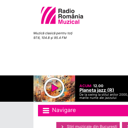
Muzică clasică pentru toţi
97.6, 104.8 şi 95.4 FM
ACUM:
12.00
Planeta jazz (R)
De la swing la stilul anilor 2000,
marile nume ale jazzului
Navigare
Ştiri muzicale din Bucuresti