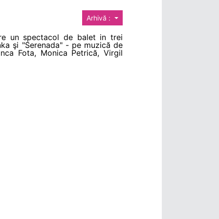
Arhivă :
re un spectacol de balet in trei
inka şi "Serenada" - pe muzică de
anca Fota, Monica Petrică, Virgil