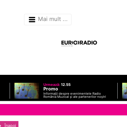
Mai mult ...
Urmează:
12.55
Promo
Informaţii despre evenimentele Radio
România Muzical şi ale partenerilor noştri
Înapoi