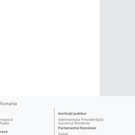
o Romania
Instituţii publice
ânească
Administraţia Prezidenţială
 Radio
Guvernul României
Parlamentul României
resă
Senat