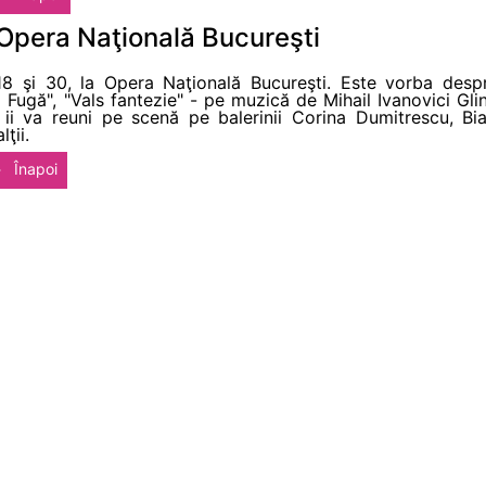
 Opera Naţională Bucureşti
18 şi 30, la Opera Naţională Bucureşti. Este vorba desp
 Fugă", "Vals fantezie" - pe muzică de Mihail Ivanovici Gl
a ii va reuni pe scenă pe balerinii Corina Dumitrescu, Bi
ţii.
Înapoi