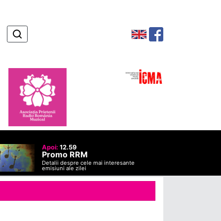
Apoi:
12.59
Promo RRM
Detalii despre cele mai interesante
emisiuni ale zilei