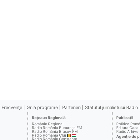
Frecvenţe
Grilă programe
Parteneri
Statutul jurnalistului Radi
Reţeaua Regională
Publicaţii
România Regional
Politica Rom
Radio România Bucureşti FM
Editura Casa
Radio România Braşov FM
Radio Arhive
Radio România Cluj
Agenţie de p
Radio România Constanţa