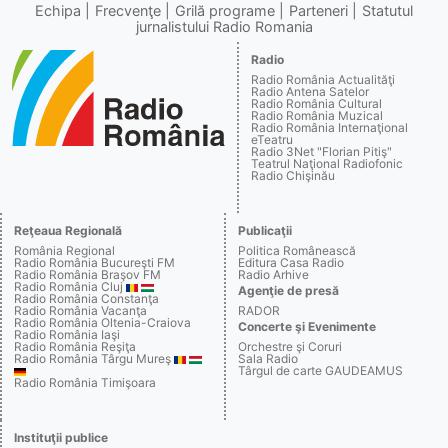
Echipa
Frecvenţe
Grilă programe
Parteneri
Statutul
jurnalistului Radio Romania
Radio
Radio România Actualităţi
Radio Antena Satelor
Radio România Cultural
Radio România Muzical
Radio România Internaţional
eTeatru
Radio 3Net "Florian Pitiş"
Teatrul Naţional Radiofonic
Radio Chişinău
Reţeaua Regională
Publicaţii
România Regional
Politica Românească
Radio România Bucureşti FM
Editura Casa Radio
Radio România Braşov FM
Radio Arhive
Radio România Cluj
Agenţie de presă
Radio România Constanţa
Radio România Vacanţa
RADOR
Radio România Oltenia-Craiova
Concerte şi Evenimente
Radio România Iaşi
Radio România Reşiţa
Orchestre şi Coruri
Radio România Târgu Mureş
Sala Radio
Târgul de carte GAUDEAMUS
Radio România Timişoara
Instituţii publice