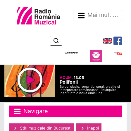
Mai mult ...
ACUM:
13.05
Polifonii
Baroc, clasic, romantic, coral, creație și
interpretare românească - înlănțuite
inedit într-o nouă emisiune
Navigare
Ştiri muzicale din Bucuresti
Înapoi