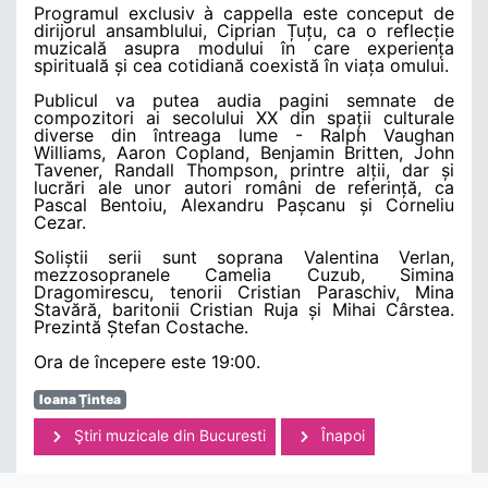
Programul exclusiv à cappella este conceput de
dirijorul ansamblului, Ciprian Țuțu, ca o reflecție
muzicală asupra modului în care experiența
spirituală și cea cotidiană coexistă în viața omului.
Publicul va putea audia pagini semnate de
compozitori ai secolului XX din spații culturale
diverse din întreaga lume - Ralph Vaughan
Williams, Aaron Copland, Benjamin Britten, John
Tavener, Randall Thompson, printre alții, dar și
lucrări ale unor autori români de referință, ca
Pascal Bentoiu, Alexandru Pașcanu și Corneliu
Cezar.
Soliștii serii sunt soprana Valentina Verlan,
mezzosopranele Camelia Cuzub, Simina
Dragomirescu, tenorii Cristian Paraschiv, Mina
Stavără, baritonii Cristian Ruja și Mihai Cârstea.
Prezintă Ștefan Costache.
Ora de începere este 19:00.
Ioana Ţintea
Ştiri muzicale din Bucuresti
Înapoi