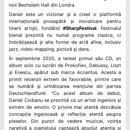
noii Bechstein Hall din Londra.
Daniel este un vizionar și a creat o platformă
internațională proaspătă și inovatoare pentru
tinerii artiști, fondând
#SharpFestival
. Festivalul
bienal prezintă nu numai programe clasice, ci
îmbrățișează și alte forme de artă afine, inclusiv
jazz, video-mapping, pictură și dans.
În septembrie 2020, a lansat primul său CD, un
album solo cu lucrări de Prokofiev, Debussy, Liszt
și Enescu, apărut sub marca Accentus. Acesta a
primit recenzii extrem de favorabile, printre care
se numără și următoarea mențiune din partea
Deutschlandfunk: "Cu acest album de debut,
Daniel Ciobanu se prezintă ca un artist ingenios și
extrem de emotiv. O privire mai atentă dezvăluie
concepția ingenioasă și reflecția atentă asupra
pieselor. Din punct de vedere muzical, voința
narativă a pianistului captează absolut atenția și