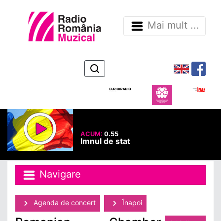
Mai mult ...
ACUM:
0.55
Imnul de stat
Navigare
Agenda de concert
Înapoi