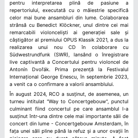
pentru interpretarea plină de pasiune a
repertoriului, executată cu o măiestrie specifică
celor mai bune ansambluri din lume. Colaborarea
strânsă cu Benedict Klöckner, unul dintre cei mai
remarcabili violonceliști ai generației sale și
câștigător al premiului OPUS Klassik 2021, a dus la
realizarea unui nou CD în colaborare cu
Südwestrundfunk (SWR), lansând o înregistrare
live captivantă a Concertului pentru violoncel de
Antonín Dvořák. Prima prezență la Festivalul
Internațional George Enescu, în septembrie 2023,
a venit ca o confirmare a valorii ansamblului.
În august 2024, RCO a susținut, de asemenea, un
turneu intitulat "Way to Concertgebouw", punctul
culminant fiind concertul pe care ansamblul l-a
susținut într-una dintre cele mai importante săli de
concert din lume - Concertgebouw Amsterdam, în
fața unei săli pline până la refuz și a unor ovații în