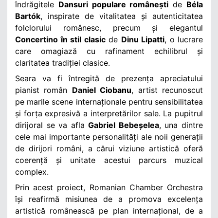
îndrăgitele
Dansuri populare românești
de
Béla
Bartók
, inspirate de vitalitatea și autenticitatea
folclorului românesc, precum și elegantul
Concertino în stil clasic
de
Dinu Lipatti
, o lucrare
care omagiază cu rafinament echilibrul și
claritatea tradiției clasice.
Seara va fi întregită de prezența apreciatului
pianist român
Daniel Ciobanu
, artist recunoscut
pe marile scene internaționale pentru sensibilitatea
și forța expresivă a interpretărilor sale. La pupitrul
dirijoral se va afla
Gabriel Bebeșelea
, una dintre
cele mai importante personalități ale noii generații
de dirijori români, a cărui viziune artistică oferă
coerență și unitate acestui parcurs muzical
complex.
Prin acest proiect, Romanian Chamber Orchestra
își reafirmă misiunea de a promova excelența
artistică românească pe plan internațional, de a