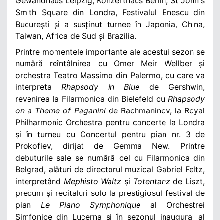
Gewandhaus Leipzig, Konzerthaus Berlin, St John's
Smith Square din Londra, Festivalul Enescu din
București și a susținut turnee în Japonia, China,
Taiwan, Africa de Sud și Brazilia.
Printre momentele importante ale acestui sezon se
numără reîntâlnirea cu Omer Meir Wellber și
orchestra Teatro Massimo din Palermo, cu care va
interpreta
Rhapsody in Blue
de Gershwin,
revenirea la Filarmonica din Bielefeld cu
Rhapsody
on a Theme of Paganini
de Rachmaninov, la Royal
Philharmonic Orchestra pentru concerte la Londra
și în turneu cu Concertul pentru pian nr. 3 de
Prokofiev, dirijat de Gemma New. Printre
debuturile sale se numără cel cu Filarmonica din
Belgrad, alături de directorul muzical Gabriel Feltz,
interpretând
Mephisto Waltz
și
Totentanz
de Liszt,
precum și recitaluri solo la prestigiosul festival de
pian
Le Piano Symphonique
al Orchestrei
Simfonice din Lucerna și în sezonul inaugural al