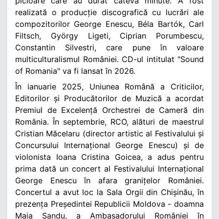
picioare care au durat câteva minute. A fost
realizată o producție discografică cu lucrări ale
compozitorilor George Enescu, Béla Bartók, Carl
Filtsch, György Ligeti, Ciprian Porumbescu,
Constantin Silvestri, care pune în valoare
multiculturalismul României. CD-ul intitulat "Sound
of Romania" va fi lansat în 2026.
În ianuarie 2025, Uniunea Română a Criticilor,
Editorilor și Producătorilor de Muzică a acordat
Premiul de Excelență Orchestrei de Cameră din
România. În septembrie, RCO, alături de maestrul
Cristian Măcelaru (director artistic al Festivalului și
Concursului Internațional George Enescu) și de
violonista Ioana Cristina Goicea, a adus pentru
prima dată un concert al Festivalului Internațional
George Enescu în afara granițelor României.
Concertul a avut loc la Sala Orgii din Chișinău, în
prezența Președintei Republicii Moldova - doamna
Maia Sandu, a Ambasadorului României în