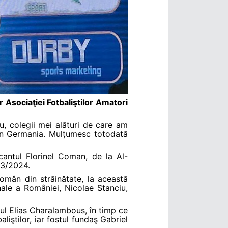
r Asociaţiei Fotbaliştilor Amatori
u, colegii mei alături de care am
din Germania. Mulțumesc totodată
cantul Florinel Coman, de la Al-
23/2024.
român din străinătate, la această
nale a României, Nicolae Stanciu,
ul Elias Charalambous, în timp ce
liştilor, iar fostul fundaş Gabriel