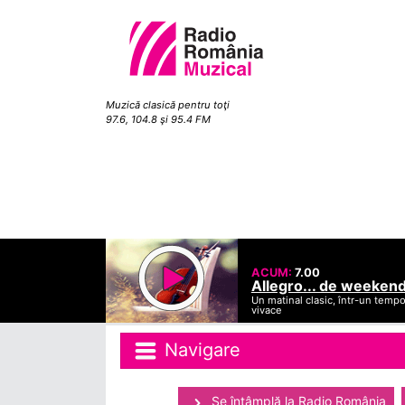
Muzică clasică pentru toţi
97.6, 104.8 şi 95.4 FM
ACUM:
7.00
Allegro... de weeken
Un matinal clasic, într-un temp
vivace
Navigare
Se întâmplă la Radio România