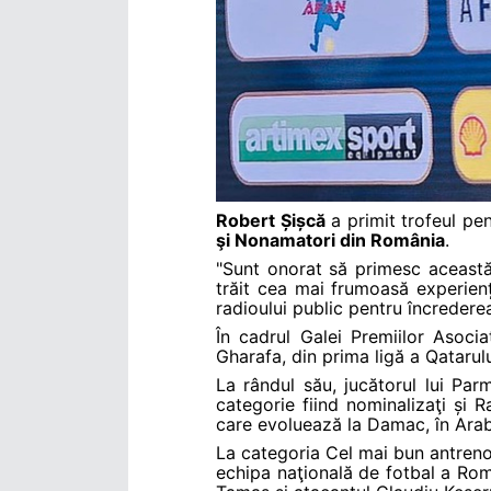
Robert Șișcă
a primit trofeul pe
şi Nonamatori din România
.
"Sunt onorat să primesc această 
trăit cea mai frumoasă experien
radioului public pentru încredere
În cadrul Galei Premiilor Asoci
Gharafa, din prima ligă a Qatarul
La rândul său, jucătorul lui Par
categorie fiind nominalizaţi și 
care evoluează la Damac, în Arab
La categoria Cel mai bun antreno
echipa naţională de fotbal a Român