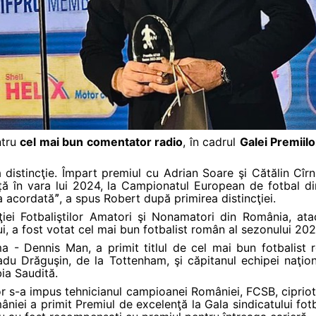
ntru
cel mai bun comentator radio
, în cadrul
Galei Premiilo
distincţie. Împart premiul cu Adrian Soare şi Cătălin Cîrn
ță în vara lui 2024, la Campionatul European de fotbal 
a acordatăˮ, a spus Robert după primirea distincţiei.
aţiei Fotbaliştilor Amatori şi Nonamatori din România, ata
ui, a fost votat cel mai bun fotbalist român al sezonului 20
ma - Dennis Man, a primit titlul de cel mai bun fotbalist 
Radu Drăguşin, de la Tottenham, şi căpitanul echipei naţio
ia Saudită.
r s-a impus tehnicianul campioanei României, FCSB, cipriot
iei a primit Premiul de excelenţă la Gala sindicatului fotba