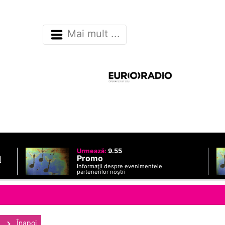
Mai mult ...
Urmează:
9.55
Promo
d
Informaţii despre evenimentele
o
partenerilor noştri
Înapoi