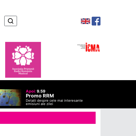
Apoi:
9.59
Promo RRM
Detalii despre cele mai interesante
emisiuni ale zilei