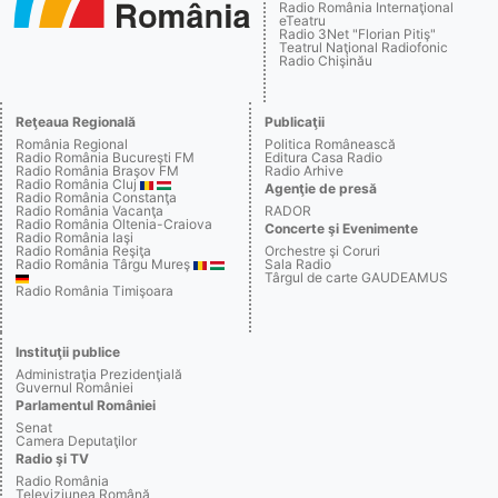
Radio România Internaţional
eTeatru
Radio 3Net "Florian Pitiş"
Teatrul Naţional Radiofonic
Radio Chişinău
Reţeaua Regională
Publicaţii
România Regional
Politica Românească
Radio România Bucureşti FM
Editura Casa Radio
Radio România Braşov FM
Radio Arhive
Radio România Cluj
Agenţie de presă
Radio România Constanţa
Radio România Vacanţa
RADOR
Radio România Oltenia-Craiova
Concerte şi Evenimente
Radio România Iaşi
Radio România Reşiţa
Orchestre şi Coruri
Radio România Târgu Mureş
Sala Radio
Târgul de carte GAUDEAMUS
Radio România Timişoara
Instituţii publice
Administraţia Prezidenţială
Guvernul României
Parlamentul României
Senat
Camera Deputaţilor
Radio şi TV
Radio România
Televiziunea Română