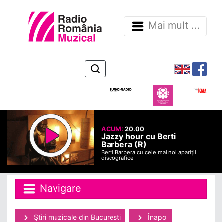
Mai mult ...
ACUM:
20.00
Jazzy hour cu Berti
Barbera (R)
Berti Barbera cu cele mai noi apariții
discografice
Navigare
Ştiri muzicale din Bucuresti
Înapoi