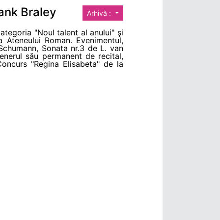
ank Braley
Arhivă :
ategoria "Noul talent al anului" şi
na Ateneului Roman. Evenimentul,
t Schumann, Sonata nr.3 de L. van
enerul său permanent de recital,
l Concurs "Regina Elisabeta" de la