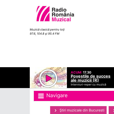
Muzică clasică pentru toţi
97.6, 104.8 şi 95.4 FM
ACUM:
17.30
Poveștile de succes
ale muzicii (R)
Interviuri-reper cu muzică
Navigare
Ştiri muzicale din Bucuresti