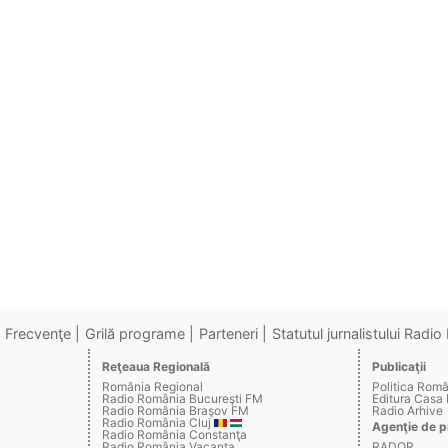
Frecvenţe
Grilă programe
Parteneri
Statutul jurnalistului Radi
Reţeaua Regională
Publicaţii
România Regional
Politica Rom
Radio România Bucureşti FM
Editura Casa
Radio România Braşov FM
Radio Arhive
Radio România Cluj
Agenţie de p
Radio România Constanţa
Radio România Vacanţa
RADOR