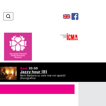
Apoi:
20.00
Jazzy hour (R)
Berti Barbera cu cele mai noi apariții
discografice