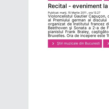
Recital - eveniment l
Publicat: marţi, 15 Martie 2011 , ora 13.27
Violoncelistul Gautier Capuçon, ca
al Premiului german al discului
organizat de Institutul francez 
Beethoven şi Sonata a 2-a de Fe
pianistul Frank Braley, caştigăto
Bruxelles. Ora de incepere este 1
Ştiri muzicale din Bucuresti