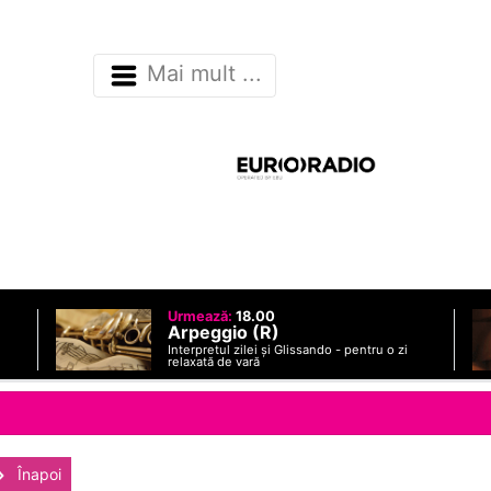
Mai mult ...
Urmează:
18.00
Arpeggio (R)
Interpretul zilei și Glissando - pentru o zi
relaxată de vară
Înapoi