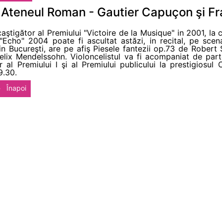
a Ateneul Roman - Gautier Capuçon şi Fr
ştigător al Premiului "Victoire de la Musique" in 2001, la c
 "Echo" 2004 poate fi ascultat astăzi, in recital, pe sce
din Bucureşti, are pe afiş Piesele fantezii op.73 de Rober
lix Mendelssohn. Violoncelistul va fi acompaniat de part
r al Premiului I şi al Premiului publicului la prestigiosu
9.30.
Înapoi