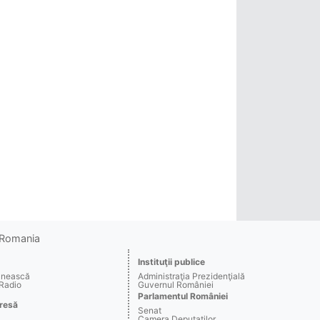
o Romania
Instituţii publice
ânească
Administraţia Prezidenţială
 Radio
Guvernul României
Parlamentul României
resă
Senat
Camera Deputaţilor