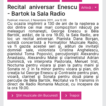
Recital aniversar Enescu
Arhivă :
- Bartok la Sala Radio
Publicat: miercuri, 2 Noiembrie 2011 , ora 12.09
Cu ocazia implinirii a 130 de ani de la naşterea a
doi dintre cei mai mari compozitori născuţi pe
meleaguri romaneşti, George Enescu si Béla
Bartók, astăzi, de la ora 19.00, la Sala Radio, are
loc un recital aniversar. Pianista Dana Borşan,
solistă concertistă a Formaţiilor Muzicale Radio,
va fi gazda acestei seri şi, alături de invitaţii
domniei sale, violonista Cristina Anghelescu,
pianistul Toma Popovici, percuţioniştii Alexandru
Anastasiu, Alexandru Matei şi clarinetistul Adrian
Duminică, va interpreta Pastorala, Menuet trist,
Nocturna pentru vioara şi pian la patru maini şi
Sonata nr. 2 in fa minor pentru vioara şi pian, din
creaţia lui George Enescu şi Contraste pentru pian,
vioară, clarinet şi Sonata pentru două piane şi
percuţie de Béla Bartók. Recitalul va fi transmis in
direct de Radio Romania Muzical, cu incepere de
la ora 19.00.
Ştiri muzicale din Bucuresti
Înapoi