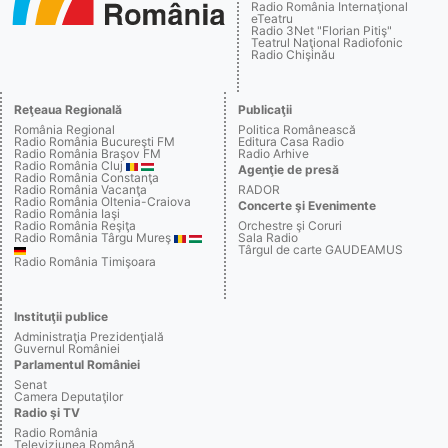
Radio România Internaţional
eTeatru
Radio 3Net "Florian Pitiş"
Teatrul Naţional Radiofonic
Radio Chişinău
Reţeaua Regională
Publicaţii
România Regional
Politica Românească
Radio România Bucureşti FM
Editura Casa Radio
Radio România Braşov FM
Radio Arhive
Radio România Cluj
Agenţie de presă
Radio România Constanţa
Radio România Vacanţa
RADOR
Radio România Oltenia-Craiova
Concerte şi Evenimente
Radio România Iaşi
Radio România Reşiţa
Orchestre şi Coruri
Radio România Târgu Mureş
Sala Radio
Târgul de carte GAUDEAMUS
Radio România Timişoara
Instituţii publice
Administraţia Prezidenţială
Guvernul României
Parlamentul României
Senat
Camera Deputaţilor
Radio şi TV
Radio România
Televiziunea Română