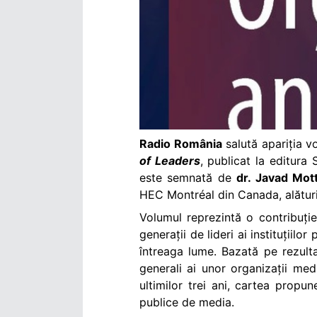
Radio România
salută apariția 
of Leaders
, publicat la editura
este semnată de
dr. Javad Mot
HEC Montréal din Canada, alături
Volumul reprezintă o contribuție
generații de lideri ai instituțiilo
întreaga lume. Bazată pe rezulta
generali ai unor organizații med
ultimilor trei ani, cartea propu
publice de media.