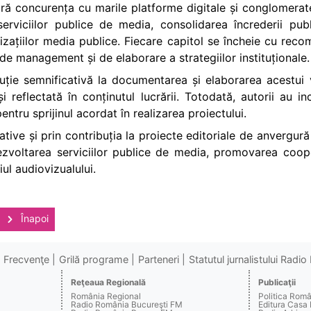
ă concurența cu marile platforme digitale și conglomerate
 serviciilor publice de media, consolidarea încrederii pub
anizațiilor media publice. Fiecare capitol se încheie cu rec
e management și de elaborare a strategiilor instituționale.
ie semnificativă la documentarea și elaborarea acestui vo
 și reflectată în conținutul lucrării. Totodată, autorii au 
ntru sprijinul acordat în realizarea proiectului.
țiative și prin contribuția la proiecte editoriale de anvergur
zvoltarea serviciilor publice de media, promovarea cooperă
ul audiovizualului.
Înapoi
Frecvenţe
Grilă programe
Parteneri
Statutul jurnalistului Radi
Reţeaua Regională
Publicaţii
România Regional
Politica Rom
Radio România Bucureşti FM
Editura Casa