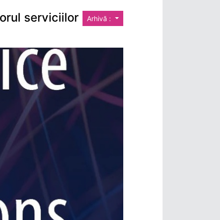
rul serviciilor
Arhivă :