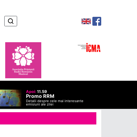
Apoi:
11.59
Promo RRM
Detalii despre cele mai interesante
emisiuni ale zilei