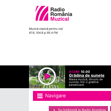
Muzică clasică pentru toţi
97.6, 104.8 şi 95.4 FM
ACUM:
10.00
Grădina de sunete
Marea muzică, dincolo de
cuvinte: într-o grădină
paradisiacă
Navigare
Se întâmplă la Radio România