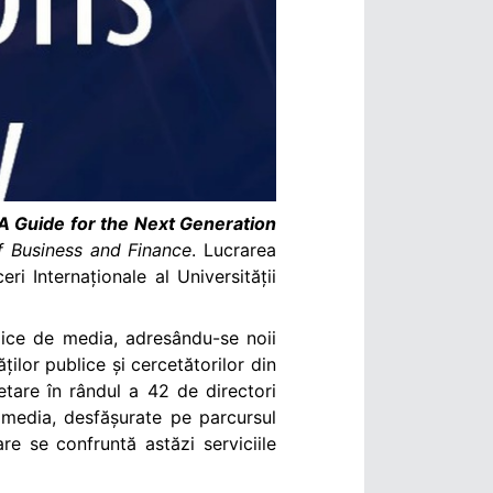
 A Guide for the Next Generation
f Business and Finance
. Lucrarea
i Internaționale al Universității
blice de media, adresându-se noii
ăților publice și cercetătorilor din
etare în rândul a 42 de directori
i media, desfășurate pe parcursul
re se confruntă astăzi serviciile