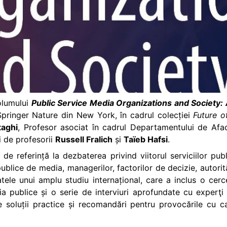
volumului
Public Service Media Organizations and Society:
 Springer Nature din New York, în cadrul colecției
Future o
taghi
, Profesor asociat în cadrul Departamentului de Afacer
 de profesorii
Russell Fralich
și
Taïeb Hafsi
.
 de referință la dezbaterea privind viitorul serviciilor pu
r publice de media, managerilor, factorilor de decizie, autorit
tele unui amplu studiu internațional, care a inclus o cerc
ia publice și o serie de interviuri aprofundate cu experţ
ne soluții practice și recomandări pentru provocările cu ca