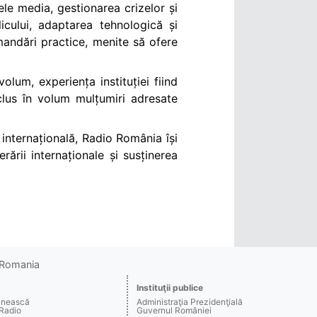
le media, gestionarea crizelor și
licului, adaptarea tehnologică și
omandări practice, menite să ofere
lum, experiența instituției fiind
inclus în volum mulțumiri adresate
ă internațională, Radio România își
rii internaționale și susținerea
o Romania
Instituţii publice
ânească
Administraţia Prezidenţială
 Radio
Guvernul României