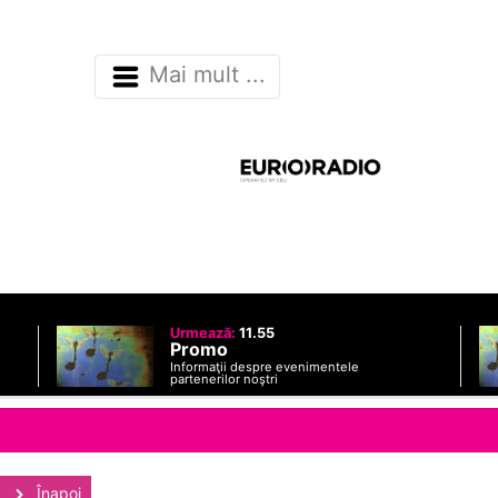
Mai mult ...
Urmează:
11.55
Promo
Informaţii despre evenimentele
partenerilor noştri
Înapoi