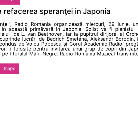
a refacerea speranţei in Japonia
nţei", Radio Romania organizează miercuri, 29 iunie, un
e in această primăvară in Japonia. Solist va fi pianistul
ialul" de L. van Beethoven, iar la pupitrul dirijoral al Orc
cuprinde lucrări de Bedrich Smetana, Aleksandr Borodin, 
 condus de Voicu Popescu şi Corul Academic Radio, pregă
vor fi folosite pentru invitarea unui grup de copii din Jap
 pe litoralul Mării Negre. Radio Romania Muzical transmite
Înapoi