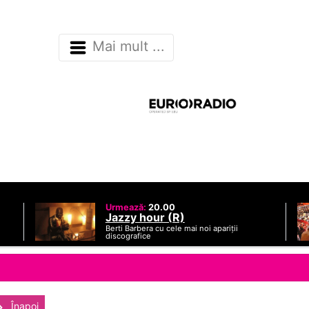
Mai mult ...
Urmează:
20.00
Jazzy hour (R)
Berti Barbera cu cele mai noi apariții
discografice
Înapoi