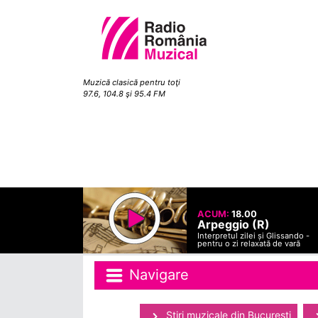
Muzică clasică pentru toţi
97.6, 104.8 şi 95.4 FM
ACUM:
18.00
Arpeggio (R)
Interpretul zilei și Glissando -
pentru o zi relaxată de vară
Navigare
Ştiri muzicale din Bucuresti