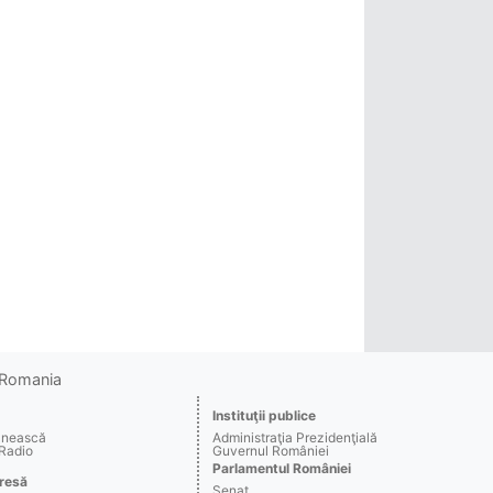
o Romania
Instituţii publice
ânească
Administraţia Prezidenţială
 Radio
Guvernul României
Parlamentul României
resă
Senat