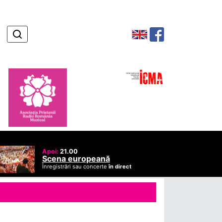
Apoi:
21.00
Scena europeană
Înregistrări sau concerte
în direct