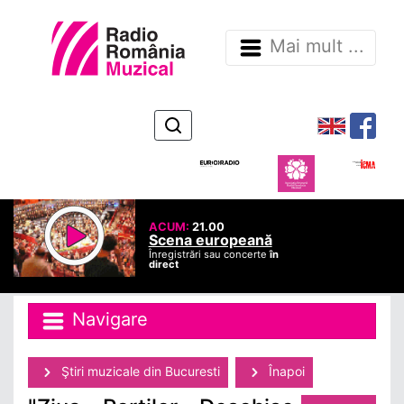
Mai mult ...
ACUM:
21.00
Scena europeană
Înregistrări sau concerte
în
direct
Navigare
Ştiri muzicale din Bucuresti
Înapoi