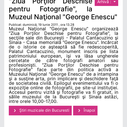
"Ziua Porţilor Deschise
Arhivă :
pentru Fotografie", la
Muzeul Naţional "George Enescu"
Publicat: duminică, 19 Iunie 2011 , ora 13.28
Muzeul Naţional "George Enescu" organizează
"Ziua Porţilor Deschise pentru Fotografie", la
secţiile sale din Bucureşti - Palatul Cantacuzino şi
Sinaia - Casa memorială "George Enescu". Incărcat
de o istorie ce aşteaptă să fie redescoperită,
Palatul Cantacuzino, monument inscris pe lista
patrimoniului european, işi va lăsa ungherele
cercetate de către fotografi amatori sau
profesionişti. "Ziua Porţilor Deschise pentru
Fotografie" face parte din politica activă a
Muzeului Naţional "George Enescu" de a intampina
şi a susţine arta, prin implicare şi deschidere faţă
de societatea civilă. Epilogul evenimentului va fi o
expoziţie online de fotografii, pe site-ul instituţiei.
Accesul pentru vizită şi fotografie va fi gratuit, in
sălile muzeului de la Bucureşti şi Sinaia astăzi,
intre orele 10,00-17,00.
Ştiri muzicale din Bucuresti
Înapoi