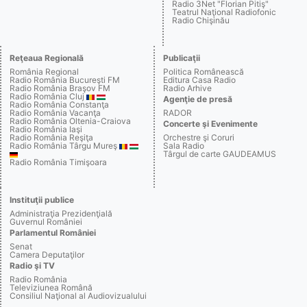
Radio 3Net "Florian Pitiş"
Teatrul Naţional Radiofonic
Radio Chişinău
Reţeaua Regională
Publicaţii
România Regional
Politica Românească
Radio România Bucureşti FM
Editura Casa Radio
Radio România Braşov FM
Radio Arhive
Radio România Cluj
Agenţie de presă
Radio România Constanţa
Radio România Vacanţa
RADOR
Radio România Oltenia-Craiova
Concerte şi Evenimente
Radio România Iaşi
Radio România Reşiţa
Orchestre şi Coruri
Radio România Târgu Mureş
Sala Radio
Târgul de carte GAUDEAMUS
Radio România Timişoara
Instituţii publice
Administraţia Prezidenţială
Guvernul României
Parlamentul României
Senat
Camera Deputaţilor
Radio şi TV
Radio România
Televiziunea Română
Consiliul Naţional al Audiovizualului