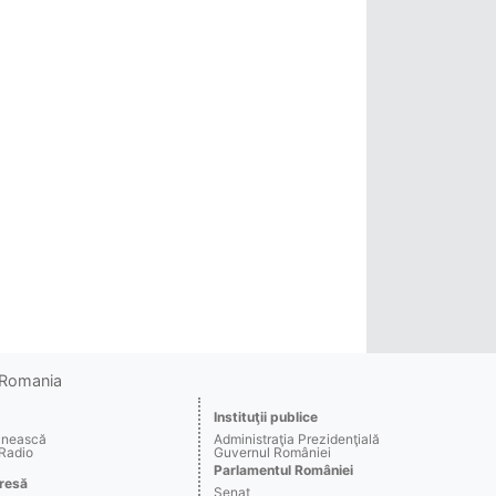
o Romania
Instituţii publice
ânească
Administraţia Prezidenţială
 Radio
Guvernul României
Parlamentul României
resă
Senat