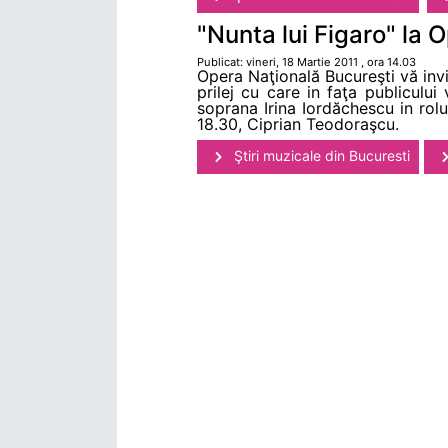
"Nunta lui Figaro" la 
Publicat: vineri, 18 Martie 2011 , ora 14.03
Opera Naţională Bucureşti vă inv
prilej cu care in faţa publicului
soprana Irina Iordăchescu in rolul
18.30, Ciprian Teodoraşcu.
Ştiri muzicale din Bucuresti