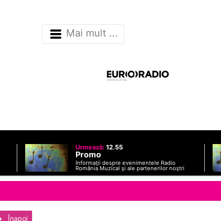
Mai mult ...
Urmează:
12.55
Promo
Informaţii despre evenimentele Radio
România Muzical şi ale partenerilor noştri
Înapoi