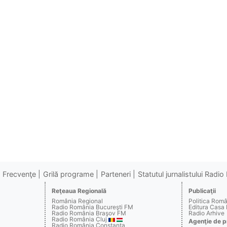
Frecvenţe
Grilă programe
Parteneri
Statutul jurnalistului Radi
Reţeaua Regională
Publicaţii
România Regional
Politica Rom
Radio România Bucureşti FM
Editura Casa
Radio România Braşov FM
Radio Arhive
Radio România Cluj
Agenţie de p
Radio România Constanţa