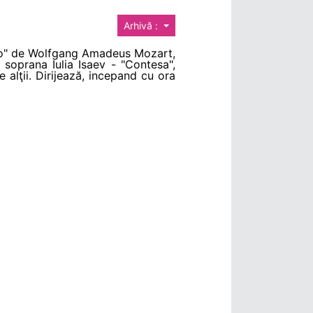
Arhivă :
garo" de Wolfgang Amadeus Mozart,
, soprana Iulia Isaev - "Contesa",
e alţii. Dirijează, incepand cu ora