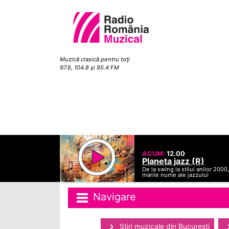
Muzică clasică pentru toţi
97.6, 104.8 şi 95.4 FM
ACUM:
12.00
Planeta jazz (R)
De la swing la stilul anilor 2000,
marile nume ale jazzului
Navigare
Ştiri muzicale din Bucuresti