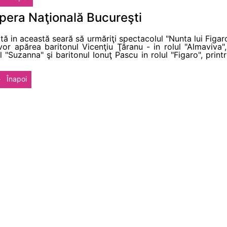
Opera Naţională Bucureşti
ită in această seară să urmăriţi spectacolul "Nunta lui Fi
 vor apărea baritonul Vicenţiu Ţăranu - in rolul "Almaviva"
 "Suzanna" şi baritonul Ionuţ Pascu in rolul "Figaro", printr
Înapoi