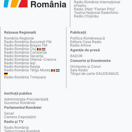
Radio România Internaţional
eTeatru
Radio 3Net "Florian Pitiş"
Teatrul Naţional Radiofonic
Radio Chişinău
Reţeaua Regională
Publicaţii
România Regional
Politica Românească
Radio România Bucureşti FM
Editura Casa Radio
Radio România Braşov FM
Radio Arhive
Radio România Cluj
Agenţie de presă
Radio România Constanţa
Radio România Vacanţa
RADOR
Radio România Oltenia-Craiova
Concerte şi Evenimente
Radio România Iaşi
Radio România Reşiţa
Orchestre şi Coruri
Radio România Târgu Mureş
Sala Radio
Târgul de carte GAUDEAMUS
Radio România Timişoara
Instituţii publice
Administraţia Prezidenţială
Guvernul României
Parlamentul României
Senat
Camera Deputaţilor
Radio şi TV
Radio România
Televiziunea Română