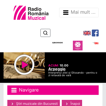
Mai mult ...
ACUM:
10.00
Arpeggio
Interpretul zilei și Glissando - pentru o
zi relaxată de vară
Navigare
Ştiri muzicale din Bucuresti
Înapoi