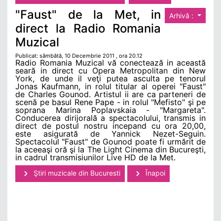
"Faust" de la Met, in
Arhivă :
direct la Radio Romania
Muzical
Publicat: sâmbătă, 10 Decembrie 2011 , ora 20.12
Radio Romania Muzical vă conectează in această
seară in direct cu Opera Metropolitan din New
York, de unde il veţi putea asculta pe tenorul
Jonas Kaufmann, in rolul titular al operei "Faust"
de Charles Gounod. Artistul ii are ca parteneri de
scenă pe basul Rene Pape - in rolul "Mefisto" şi pe
soprana Marina Poplavskaia - "Margareta".
Conducerea dirijorală a spectacolului, transmis in
direct de postul nostru incepand cu ora 20,00,
este asigurată de Yannick Nezet-Seguin.
Spectacolul "Faust" de Gounod poate fi urmărit de
la aceeaşi oră şi la The Light Cinema din Bucureşti,
in cadrul transmisiunilor Live HD de la Met.
Ştiri muzicale din Bucuresti
Înapoi