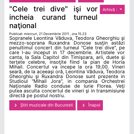
"Cele trei dive" işi vor
Arhivă :
incheia curand turneul
naţional
Publicat: miercuri, 21 Decembrie 2011 , ora 15.23
Sopranele Leontina Văduva, Teodora Gheorghiu şi
mezzo-soprana Ruxandra Donose susţin astăzi
penultimul concert din turneul "Cele trei dive", pe
care l-au inceput in 17 decembrie. Artistele vor
canta, la Sala Capitol din Timişoara, arii, duete şi
terţete celebre, insoţite fiind la pian de Horia
Mihail. Concertul va incepe la ora 19,00. Vineri
seară, de la aceeaşi oră, Leontina Văduva, Teodora
Gheorghiu şi Ruxandra Donose sunt prezente in
Studioul "Mihail Jora", in compania Orchestrei
Naţionale Radio conduse de Iurie Florea. Veţi
putea asculta concertul de vineri şi in transmisiune
directă pe postul nostru.
Ştiri muzicale din Bucuresti
Înapoi