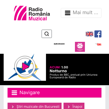
Mai mult ...
ACUM:
1.00
Notturno
Produs de BBC, preluat prin Uniunea
Europeană de Radio
Navigare
Ştiri muzicale din Bucuresti
Înapoi