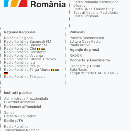
Radio România Internaţional
eTeatru
Radio 3Net "Florian Pitiş"
Teatrul Naţional Radiofonic
Radio Chişinău
Reţeaua Regională
Publicaţii
România Regional
Politica Românească
Radio România Bucureşti FM
Editura Casa Radio
Radio România Braşov FM
Radio Arhive
Radio România Cluj
Agenţie de presă
Radio România Constanţa
Radio România Vacanţa
RADOR
Radio România Oltenia-Craiova
Concerte şi Evenimente
Radio România Iaşi
Radio România Reşiţa
Orchestre şi Coruri
Radio România Târgu Mureş
Sala Radio
Târgul de carte GAUDEAMUS
Radio România Timişoara
Instituţii publice
Administraţia Prezidenţială
Guvernul României
Parlamentul României
Senat
Camera Deputaţilor
Radio şi TV
Radio România
Televiziunea Română