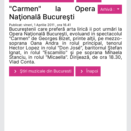
"Carmen" la Opera
Arhivă :
Naţională Bucureşti
Publicat: vineri, 1 Aprilie 2011 , ora 16.41
Bucureştenii care preferă arta lirică ii pot urmări la
Opera Naţională Bucureşti, evoluand in spectacolul
"Carmen" de Georges Bizet, printe alţii, pe mezzo-
soprana Oana Andra in rolul principal, tenorul
Hector Lopez in rolul "Don José", baritornul Ştefan
Ignat, in rolul "Escamillo" şi pe soprana Mihaela
Stanciu, in rolul "Micaella". Dirijează, de ora 18.30,
Vlad Conta.
Ştiri muzicale din Bucuresti
Înapoi