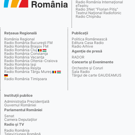
Radio România Internaţional
eTeatru
Radio 3Net "Florian Pitiş"
Teatrul Naţional Radiofonic
Radio Chişinău
Reţeaua Regională
Publicaţii
România Regional
Politica Românească
Radio România Bucureşti FM
Editura Casa Radio
Radio România Braşov FM
Radio Arhive
Radio România Cluj
Agenţie de presă
Radio România Constanţa
Radio România Vacanţa
RADOR
Radio România Oltenia-Craiova
Concerte şi Evenimente
Radio România Iaşi
Radio România Reşiţa
Orchestre şi Coruri
Radio România Târgu Mureş
Sala Radio
Târgul de carte GAUDEAMUS
Radio România Timişoara
Instituţii publice
Administraţia Prezidenţială
Guvernul României
Parlamentul României
Senat
Camera Deputaţilor
Radio şi TV
Radio România
Televiziunea Română