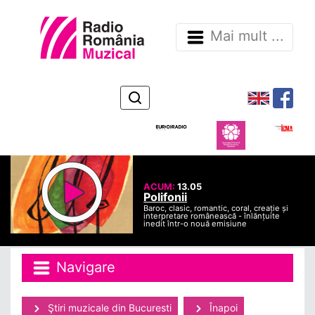
Mai mult ...
ACUM:
13.05
Polifonii
Baroc, clasic, romantic, coral, creație și
interpretare românească - înlănțuite
inedit într-o nouă emisiune
Navigare
Ştiri muzicale din Bucuresti
Înapoi