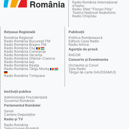
Radio România Internaţional
eTeatru
Radio 3Net "Florian Pitiş"
Teatrul Naţional Radiofonic
Radio Chişinău
Reţeaua Regională
Publicaţii
România Regional
Politica Românească
Radio România Bucureşti FM
Editura Casa Radio
Radio România Braşov FM
Radio Arhive
Radio România Cluj
Agenţie de presă
Radio România Constanţa
Radio România Vacanţa
RADOR
Radio România Oltenia-Craiova
Concerte şi Evenimente
Radio România Iaşi
Radio România Reşiţa
Orchestre şi Coruri
Radio România Târgu Mureş
Sala Radio
Târgul de carte GAUDEAMUS
Radio România Timişoara
Instituţii publice
Administraţia Prezidenţială
Guvernul României
Parlamentul României
Senat
Camera Deputaţilor
Radio şi TV
Radio România
Televiziunea Română