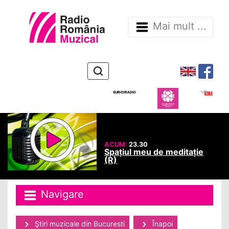
Mai mult ...
ACUM:
23.30
Spațiul meu de meditație
(R)
Navigare
Ştiri muzicale din Bucuresti
Înapoi