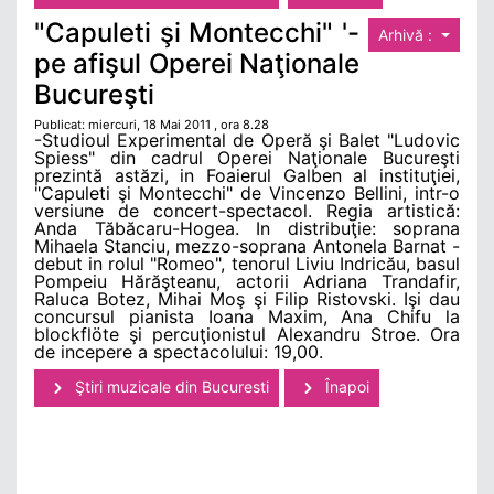
"Capuleti şi Montecchi" '-
Arhivă :
pe afişul Operei Naţionale
Bucureşti
Publicat: miercuri, 18 Mai 2011 , ora 8.28
-Studioul Experimental de Operă şi Balet "Ludovic
Spiess" din cadrul Operei Naţionale Bucureşti
prezintă astăzi, in Foaierul Galben al instituţiei,
"Capuleti şi Montecchi" de Vincenzo Bellini, intr-o
versiune de concert-spectacol. Regia artistică:
Anda Tăbăcaru-Hogea. In distribuţie: soprana
Mihaela Stanciu, mezzo-soprana Antonela Barnat -
debut in rolul "Romeo", tenorul Liviu Indricău, basul
Pompeiu Hărăşteanu, actorii Adriana Trandafir,
Raluca Botez, Mihai Moş şi Filip Ristovski. Işi dau
concursul pianista Ioana Maxim, Ana Chifu la
blockflöte şi percuţionistul Alexandru Stroe. Ora
de incepere a spectacolului: 19,00.
Ştiri muzicale din Bucuresti
Înapoi